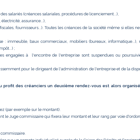
 des salariés (créances salariales, procédures de licenciement...),
ectricité, assurance...),
 (fiscales, fournisseurs...). Toutes les créances de la société même si elles n
eprise : immeuble, baux commerciaux, mobiliers (bureaux, informatique...),
pôt...) ;
tes engagées à l'encontre de l'entreprise sont suspendues ou poursuivi
issemment pour le dirigeant de l'administration de l'entreprise et de la disp
 au profit des créanciers un deuxième rendez-vous est alors organis
uez (par exemple sur le montant).
nt le Juge commissaire qui fixera leur montant et leur rang par voie d'ordo
e commissaire.