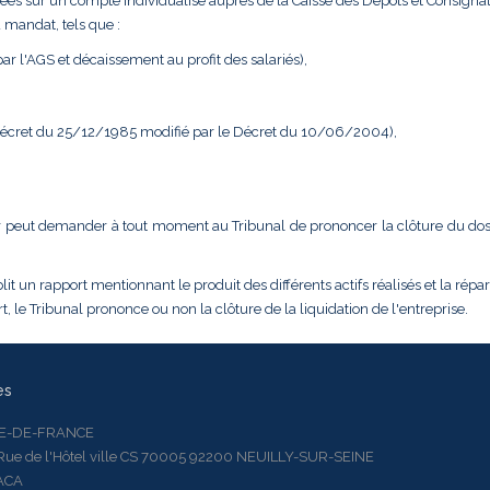
ées sur un compte individualisé auprès de la Caisse des Dépôts et Consignat
 mandat, tels que :
r l'AGS et décaissement au profit des salariés),
 Décret du 25/12/1985 modifié par le Décret du 10/06/2004),
dateur peut demander à tout moment au Tribunal de prononcer la clôture du do
it un rapport mentionnant le produit des différents actifs réalisés et la répar
, le Tribunal prononce ou non la clôture de la liquidation de l'entreprise.
es
LE-DE-FRANCE
 de l'Hôtel ville CS 70005 92200 NEUILLY-SUR-SEINE
ACA