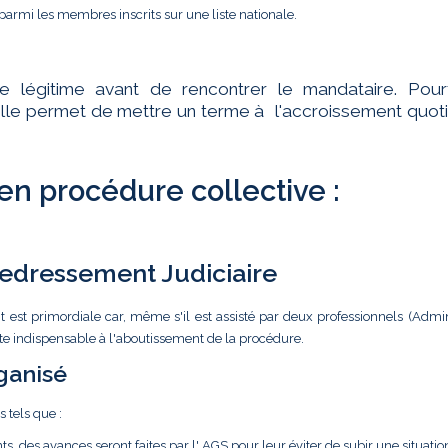
parmi les membres inscrits sur une liste nationale.
te légitime avant de rencontrer le mandataire. Pourt
ar elle permet de mettre un terme à l'accroissement quot
 en procédure collective :
 Redressement Judiciaire
t est primordiale car, même s'il est assisté par deux professionnels (Admin
ste indispensable à l'aboutissement de la procédure.
ganisé
s tels que :
ts, des avances seront faites par l' AGS pour leur éviter de subir une situatio