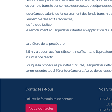
Les sommes provenant de la réalisation (vente) sont dépos
ce compte transite l'ensemble des recettes et dépenses du
les créances salariales (encaissement des fonds transmis pa
l'ensemble des actifs recouvrés,
les frais de justice,
les émoluments du liquidateur (tarifés en application du
La clôture de la procédure
S'il n'y a aucun actif ou s'ils sont insuffisants, le liqui
insuffisance d'actif.
Lorsque la procédure peut être clôturée, le liquidateur établ
sommes entre les différents créanciers. Au vu de ce rapport
Contactez-Nous
Nos Sit
Utilisez le formulaire de contact
BTSG² I
15, Rue
Nous contacter
BTGS² P