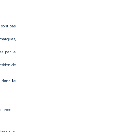
e sont pas
 marques,
es par le
osition de
é dans le
nnance.