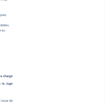
rques,
dettes,
e au
ra chargé
t le Juge
l'issue de