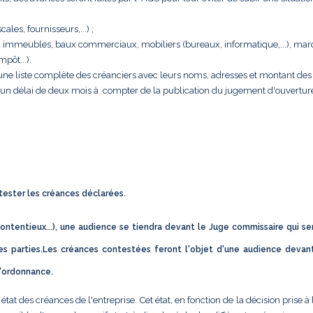
cales, fournisseurs,...) ;
rise : immeubles, baux commerciaux, mobiliers (bureaux, informatique,...), ma
pôt...).
e une liste complète des créanciers avec leurs noms, adresses et montant des 
s un délai de deux mois à compter de la publication du jugement d'ouvertur
ntester les créances déclarées.
ontentieux...), une audience se tiendra devant le Juge commissaire qui se
s parties.Les créances contestées feront l'objet d'une audience devan
d'ordonnance.
t des créances de l'entreprise. Cet état, en fonction de la décision prise à 