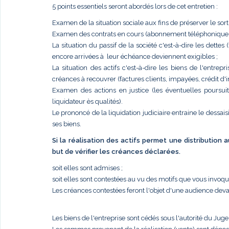
5 points essentiels seront abordés lors de cet entretien :
Examen de la situation sociale aux fins de préserver le sort
Examen des contrats en cours (abonnement téléphonique, él
La situation du passif de la société c'est-à-dire les dettes
encore arrivées à leur échéance deviennent exigibles ;
La situation des actifs c'est-à-dire les biens de l'entr
créances à recouvrer (factures clients, impayées, crédit d'im
Examen des actions en justice (les éventuelles poursui
liquidateur ès qualités).
Le prononcé de la liquidation judiciaire entraine le dessais
ses biens.
Si la réalisation des actifs permet une distribution
but de vérifier les créances déclarées.
soit elles sont admises ;
soit elles sont contestées au vu des motifs que vous invoq
Les créances contestées feront l'objet d'une audience deva
Les biens de l'entreprise sont cédés sous l'autorité du Jug