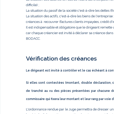
difficile) ;
La situation du passif de la société c'est-à-dire les dettes (fis
La situation des actifs, c'est-à-dire les biens de l'entrep
créances à recouvrer (factures clients impayées, crédit d'im
Il est indispensable et obligatoire que le dirigeant remett
car chaque créancier est invité à déclarer sa créance dan
BODACC.
Vérification des créances
Le dirigeant est invité à contrôler et le cas échéant à co
Si elles sont contestées (montant, double déclaration, c
de tranché au vu des pièces présentées par chacune de
commissaire qui fixera leur montant et leur rang par voie 
L'ordonnance rendue par le Juge permettra de dresser un éta