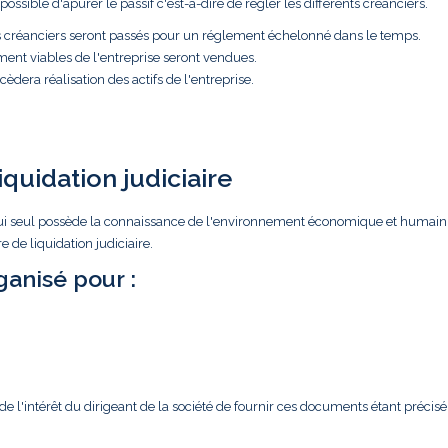
ossible d'apurer le passif c'est-à-dire de régler les différents créanciers.
es créanciers seront passés pour un réglement échelonné dans le temps.
ment viables de l'entreprise seront vendues.
èdera réalisation des actifs de l'entreprise.
iquidation judiciaire
ar lui seul possède la connaissance de l'environnement économique et humain
 de liquidation judiciaire.
anisé pour :
l'intérêt du dirigeant de la société de fournir ces documents étant précisé 