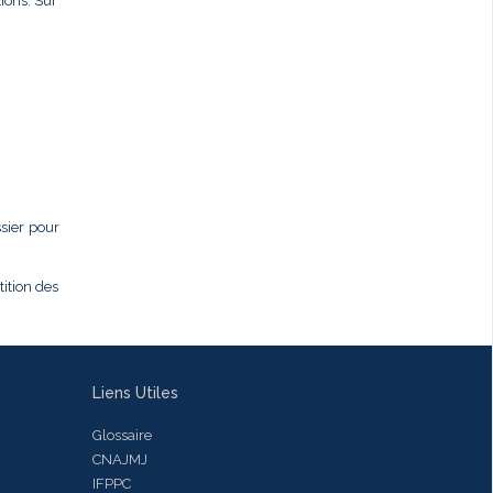
ions. Sur
ssier pour
tition des
Liens Utiles
Glossaire
CNAJMJ
IFPPC