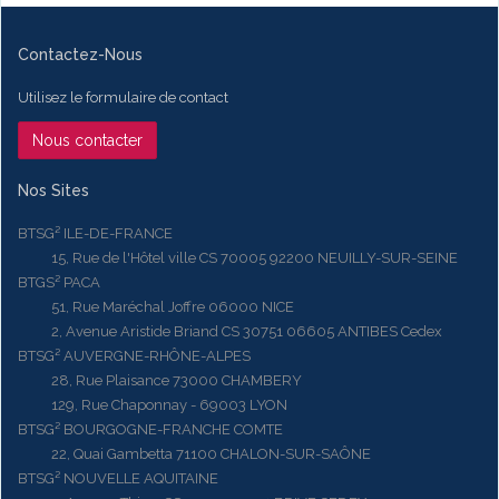
Contactez-Nous
Utilisez le formulaire de contact
Nous contacter
Nos Sites
BTSG² ILE-DE-FRANCE
15, Rue de l'Hôtel ville CS 70005 92200 NEUILLY-SUR-SEINE
BTGS² PACA
51, Rue Maréchal Joffre 06000 NICE
2, Avenue Aristide Briand CS 30751 06605 ANTIBES Cedex
BTSG² AUVERGNE-RHÔNE-ALPES
28, Rue Plaisance 73000 CHAMBERY
129, Rue Chaponnay - 69003 LYON
BTSG² BOURGOGNE-FRANCHE COMTE
22, Quai Gambetta 71100 CHALON-SUR-SAÔNE
BTSG² NOUVELLE AQUITAINE