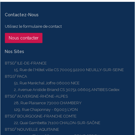
Contactez-Nous
Utilisez le formulaire de contact
Nous contacter
Nos Sites
BTSG² ILE-DE-FRANCE
15, Rue de l'Hôtel ville CS 70005 92200 NEUILLY-SUR-SEINE
BTGS² PACA
51, Rue Maréchal Joffre 06000 NICE
2, Avenue Aristide Briand CS 30751 06605 ANTIBES Cedex
BTSG² AUVERGNE-RHÔNE-ALPES
28, Rue Plaisance 73000 CHAMBERY
129, Rue Chaponnay - 69003 LYON
BTSG² BOURGOGNE-FRANCHE COMTE
22, Quai Gambetta 71100 CHALON-SUR-SAÔNE
BTSG² NOUVELLE AQUITAINE