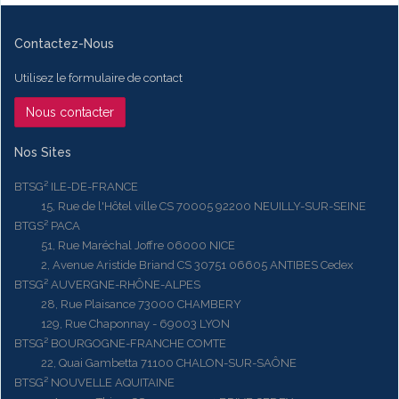
Contactez-Nous
Utilisez le formulaire de contact
Nous contacter
Nos Sites
BTSG² ILE-DE-FRANCE
15, Rue de l'Hôtel ville CS 70005 92200 NEUILLY-SUR-SEINE
BTGS² PACA
51, Rue Maréchal Joffre 06000 NICE
2, Avenue Aristide Briand CS 30751 06605 ANTIBES Cedex
BTSG² AUVERGNE-RHÔNE-ALPES
28, Rue Plaisance 73000 CHAMBERY
129, Rue Chaponnay - 69003 LYON
BTSG² BOURGOGNE-FRANCHE COMTE
22, Quai Gambetta 71100 CHALON-SUR-SAÔNE
BTSG² NOUVELLE AQUITAINE