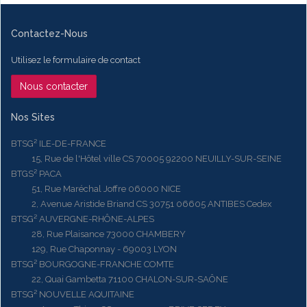
Contactez-Nous
Utilisez le formulaire de contact
Nous contacter
Nos Sites
BTSG² ILE-DE-FRANCE
15, Rue de l'Hôtel ville CS 70005 92200 NEUILLY-SUR-SEINE
BTGS² PACA
51, Rue Maréchal Joffre 06000 NICE
2, Avenue Aristide Briand CS 30751 06605 ANTIBES Cedex
BTSG² AUVERGNE-RHÔNE-ALPES
28, Rue Plaisance 73000 CHAMBERY
129, Rue Chaponnay - 69003 LYON
BTSG² BOURGOGNE-FRANCHE COMTE
22, Quai Gambetta 71100 CHALON-SUR-SAÔNE
BTSG² NOUVELLE AQUITAINE