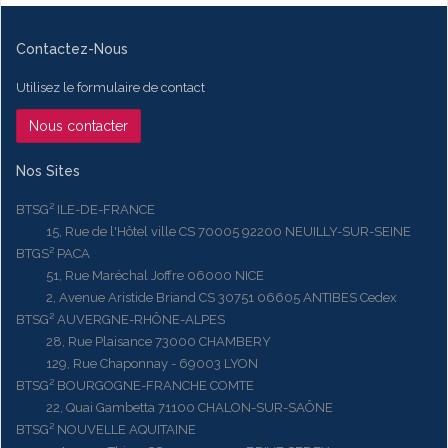
Contactez-Nous
Utilisez le formulaire de contact
Nous contacter
Nos Sites
BTSG² ILE-DE-FRANCE
15, Rue de l'Hôtel ville CS 70005 92200 NEUILLY-SUR-SEINE
BTGS² PACA
51, Rue Maréchal Joffre 06000 NICE
2, Avenue Aristide Briand CS 30751 06605 ANTIBES Cedex
BTSG² AUVERGNE-RHÔNE-ALPES
28, Rue Plaisance 73000 CHAMBERY
129, Rue Chaponnay - 69003 LYON
BTSG² BOURGOGNE-FRANCHE COMTE
22, Quai Gambetta 71100 CHALON-SUR-SAÔNE
BTSG² NOUVELLE AQUITAINE