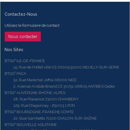
Contactez-Nous
Utilisez le formulaire de contact
Nous contacter
Nos Sites
BTSG² ILE-DE-FRANCE
15, Rue de l'Hôtel ville CS 70005 92200 NEUILLY-SUR-SEINE
BTGS² PACA
51, Rue Maréchal Joffre 06000 NICE
2, Avenue Aristide Briand CS 30751 06605 ANTIBES Cedex
BTSG² AUVERGNE-RHÔNE-ALPES
28, Rue Plaisance 73000 CHAMBERY
129, Rue Chaponnay - 69003 LYON
BTSG² BOURGOGNE-FRANCHE COMTE
22, Quai Gambetta 71100 CHALON-SUR-SAÔNE
BTSG² NOUVELLE AQUITAINE