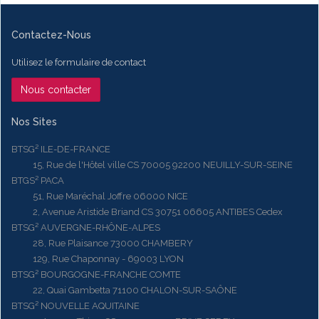
Contactez-Nous
Utilisez le formulaire de contact
Nous contacter
Nos Sites
BTSG² ILE-DE-FRANCE
15, Rue de l'Hôtel ville CS 70005 92200 NEUILLY-SUR-SEINE
BTGS² PACA
51, Rue Maréchal Joffre 06000 NICE
2, Avenue Aristide Briand CS 30751 06605 ANTIBES Cedex
BTSG² AUVERGNE-RHÔNE-ALPES
28, Rue Plaisance 73000 CHAMBERY
129, Rue Chaponnay - 69003 LYON
BTSG² BOURGOGNE-FRANCHE COMTE
22, Quai Gambetta 71100 CHALON-SUR-SAÔNE
BTSG² NOUVELLE AQUITAINE