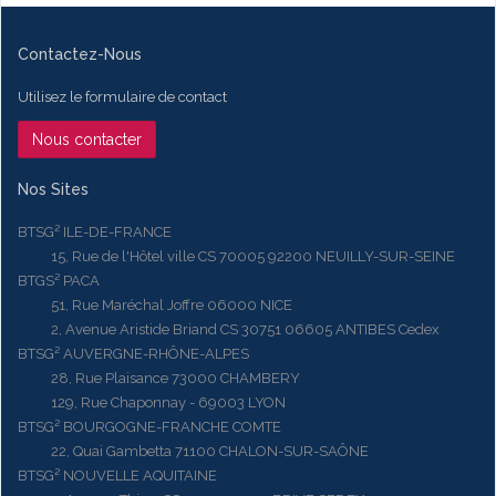
Contactez-Nous
Utilisez le formulaire de contact
Nous contacter
Nos Sites
BTSG² ILE-DE-FRANCE
15, Rue de l'Hôtel ville CS 70005 92200 NEUILLY-SUR-SEINE
BTGS² PACA
51, Rue Maréchal Joffre 06000 NICE
2, Avenue Aristide Briand CS 30751 06605 ANTIBES Cedex
BTSG² AUVERGNE-RHÔNE-ALPES
28, Rue Plaisance 73000 CHAMBERY
129, Rue Chaponnay - 69003 LYON
BTSG² BOURGOGNE-FRANCHE COMTE
22, Quai Gambetta 71100 CHALON-SUR-SAÔNE
BTSG² NOUVELLE AQUITAINE