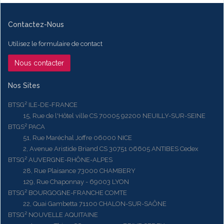
Contactez-Nous
Utilisez le formulaire de contact
Nous contacter
Nos Sites
BTSG² ILE-DE-FRANCE
15, Rue de l'Hôtel ville CS 70005 92200 NEUILLY-SUR-SEINE
BTGS² PACA
51, Rue Maréchal Joffre 06000 NICE
2, Avenue Aristide Briand CS 30751 06605 ANTIBES Cedex
BTSG² AUVERGNE-RHÔNE-ALPES
28, Rue Plaisance 73000 CHAMBERY
129, Rue Chaponnay - 69003 LYON
BTSG² BOURGOGNE-FRANCHE COMTE
22, Quai Gambetta 71100 CHALON-SUR-SAÔNE
BTSG² NOUVELLE AQUITAINE