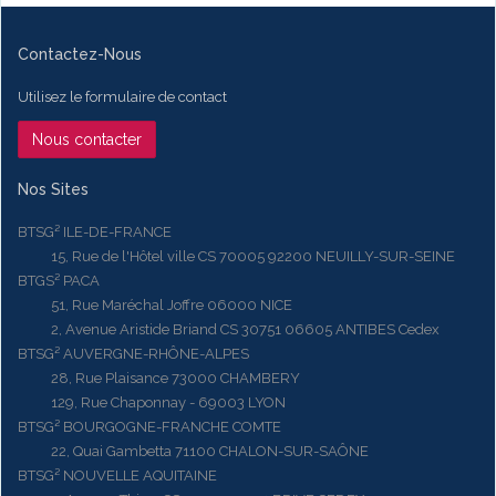
Contactez-Nous
Utilisez le formulaire de contact
Nous contacter
Nos Sites
BTSG² ILE-DE-FRANCE
15, Rue de l'Hôtel ville CS 70005 92200 NEUILLY-SUR-SEINE
BTGS² PACA
51, Rue Maréchal Joffre 06000 NICE
2, Avenue Aristide Briand CS 30751 06605 ANTIBES Cedex
BTSG² AUVERGNE-RHÔNE-ALPES
28, Rue Plaisance 73000 CHAMBERY
129, Rue Chaponnay - 69003 LYON
BTSG² BOURGOGNE-FRANCHE COMTE
22, Quai Gambetta 71100 CHALON-SUR-SAÔNE
BTSG² NOUVELLE AQUITAINE