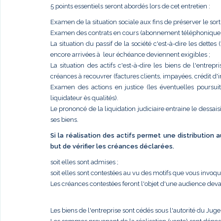
5 points essentiels seront abordés lors de cet entretien :
Examen de la situation sociale aux fins de préserver le sort
Examen des contrats en cours (abonnement téléphonique, él
La situation du passif de la société c'est-à-dire les dettes
encore arrivées à leur échéance deviennent exigibles ;
La situation des actifs c'est-à-dire les biens de l'entr
créances à recouvrer (factures clients, impayées, crédit d'im
Examen des actions en justice (les éventuelles poursui
liquidateur ès qualités).
Le prononcé de la liquidation judiciaire entraine le dessais
ses biens.
Si la réalisation des actifs permet une distribution
but de vérifier les créances déclarées.
soit elles sont admises ;
soit elles sont contestées au vu des motifs que vous invoq
Les créances contestées feront l'objet d'une audience deva
Les biens de l'entreprise sont cédés sous l'autorité du Jug