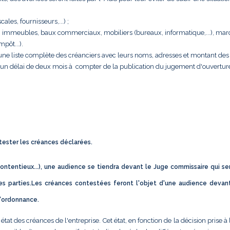
cales, fournisseurs,...) ;
rise : immeubles, baux commerciaux, mobiliers (bureaux, informatique,...), ma
pôt...).
e une liste complète des créanciers avec leurs noms, adresses et montant des 
s un délai de deux mois à compter de la publication du jugement d'ouvertur
ntester les créances déclarées.
ontentieux...), une audience se tiendra devant le Juge commissaire qui se
s parties.Les créances contestées feront l'objet d'une audience devan
d'ordonnance.
t des créances de l'entreprise. Cet état, en fonction de la décision prise à 