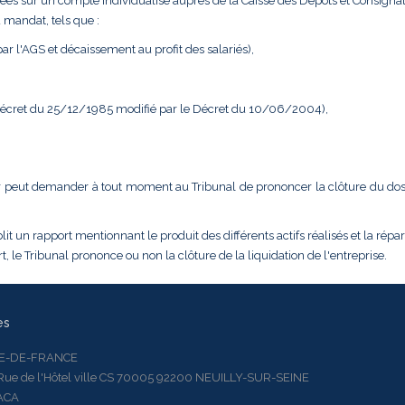
ées sur un compte individualisé auprès de la Caisse des Dépôts et Consignat
 mandat, tels que :
r l'AGS et décaissement au profit des salariés),
 Décret du 25/12/1985 modifié par le Décret du 10/06/2004),
dateur peut demander à tout moment au Tribunal de prononcer la clôture du do
it un rapport mentionnant le produit des différents actifs réalisés et la répar
, le Tribunal prononce ou non la clôture de la liquidation de l'entreprise.
es
LE-DE-FRANCE
 de l'Hôtel ville CS 70005 92200 NEUILLY-SUR-SEINE
ACA