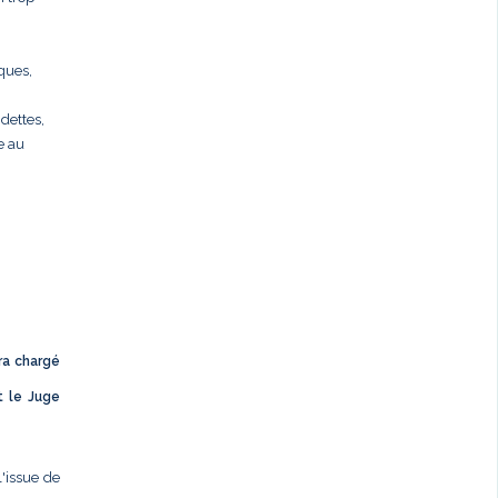
rques,
dettes,
e au
ra chargé
t le Juge
l'issue de