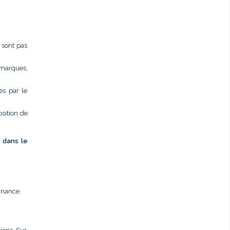
e sont pas
 marques,
es par le
osition de
é dans le
nnance.