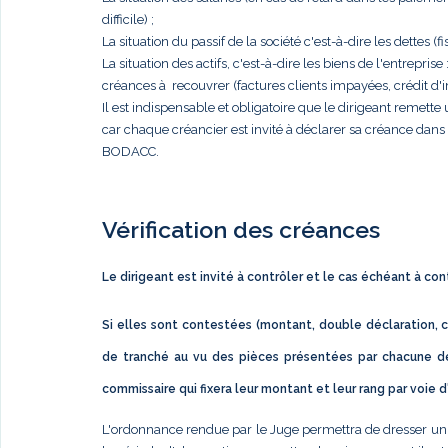
difficile) ;
La situation du passif de la société c'est-à-dire les dettes (fis
La situation des actifs, c'est-à-dire les biens de l'entrep
créances à recouvrer (factures clients impayées, crédit d'im
Il est indispensable et obligatoire que le dirigeant remett
car chaque créancier est invité à déclarer sa créance dan
BODACC.
Vérification des créances
Le dirigeant est invité à contrôler et le cas échéant à co
Si elles sont contestées (montant, double déclaration, c
de tranché au vu des pièces présentées par chacune de
commissaire qui fixera leur montant et leur rang par voie 
L'ordonnance rendue par le Juge permettra de dresser un éta