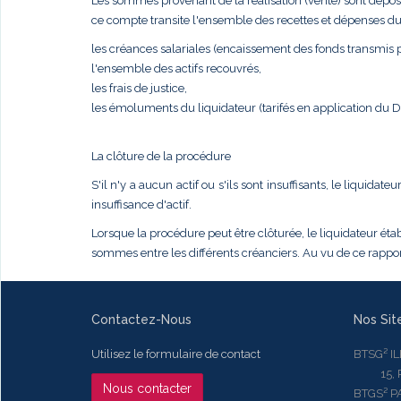
Les sommes provenant de la réalisation (vente) sont dépos
ce compte transite l'ensemble des recettes et dépenses du
les créances salariales (encaissement des fonds transmis pa
l'ensemble des actifs recouvrés,
les frais de justice,
les émoluments du liquidateur (tarifés en application du
La clôture de la procédure
S'il n'y a aucun actif ou s'ils sont insuffisants, le liqui
insuffisance d'actif.
Lorsque la procédure peut être clôturée, le liquidateur établ
sommes entre les différents créanciers. Au vu de ce rapport
Contactez-Nous
Nos Sit
Utilisez le formulaire de contact
BTSG² I
15, Rue
Nous contacter
BTGS² P