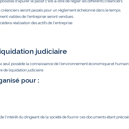
ossible d'apurer le passif c'est-à-dire de régler les différents créanciers.
es créanciers seront passés pour un réglement échelonné dans le temps.
ment viables de l'entreprise seront vendues.
èdera réalisation des actifs de l'entreprise.
iquidation judiciaire
ar lui seul possède la connaissance de l'environnement économique et humain
 de liquidation judiciaire.
anisé pour :
l'intérêt du dirigeant de la société de fournir ces documents étant précisé 