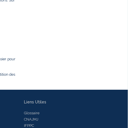
ions. Sur
ssier pour
tition des
Liens Utiles
Glossaire
CNAJMJ
IFPPC