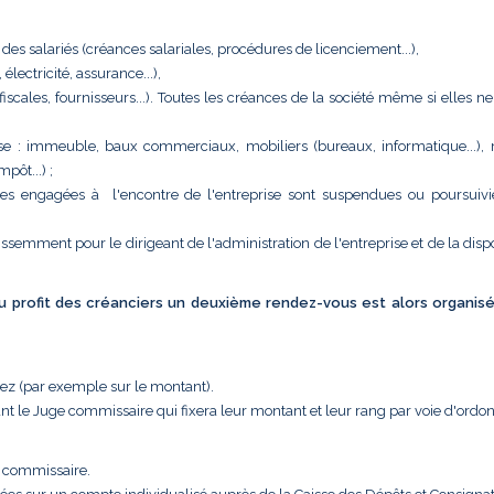
 des salariés (créances salariales, procédures de licenciement...),
ectricité, assurance...),
 (fiscales, fournisseurs...). Toutes les créances de la société même si elles n
eprise : immeuble, baux commerciaux, mobiliers (bureaux, informatique...),
pôt...) ;
tes engagées à l'encontre de l'entreprise sont suspendues ou poursuivi
issemment pour le dirigeant de l'administration de l'entreprise et de la disp
 au profit des créanciers un deuxième rendez-vous est alors organis
uez (par exemple sur le montant).
nt le Juge commissaire qui fixera leur montant et leur rang par voie d'ordo
e commissaire.