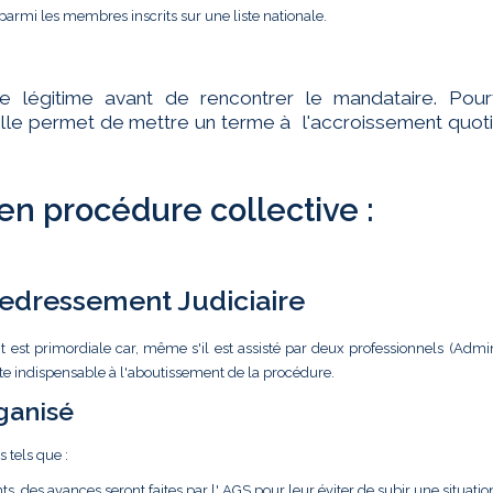
parmi les membres inscrits sur une liste nationale.
te légitime avant de rencontrer le mandataire. Pourt
ar elle permet de mettre un terme à l'accroissement quot
 en procédure collective :
 Redressement Judiciaire
t est primordiale car, même s'il est assisté par deux professionnels (Admin
ste indispensable à l'aboutissement de la procédure.
ganisé
s tels que :
ts, des avances seront faites par l' AGS pour leur éviter de subir une situatio