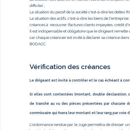
difficile) ;
La situation du passif de la société c'est-à-dire les dettes (fis
La situation des actifs, c'est-à-dire les biens de l'entrep
créances à recouvrer (factures clients impayées, crédit d'im
Il est indispensable et obligatoire que le dirigeant remett
car chaque créancier est invité à déclarer sa créance dan
BODACC.
Vérification des créances
Le dirigeant est invité à contrôler et le cas échéant à co
Si elles sont contestées (montant, double déclaration, c
de tranché au vu des pièces présentées par chacune de
commissaire qui fixera leur montant et leur rang par voie 
L'ordonnance rendue par le Juge permettra de dresser un éta