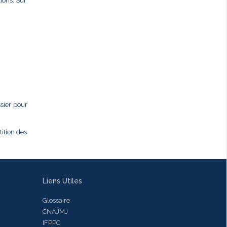
ions. Sur
ssier pour
tition des
Liens Utiles
Glossaire
CNAJMJ
IFPPC