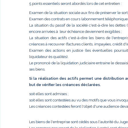
5 points essentiels seront abordés lors de cet entretien :
Examen de la situation sociale aux fins de préserver le sort
Examen des contrats en cours (abonnement téléphonique, él
La situation du passif de la société c'est-à-dire les dettes
encore arrivées à leur échéance deviennent exigibles ;
La situation des actifs c'est-à-dire les biens de l'entr
créances à recouvrer (factures clients, impayées, crédit d'im
Examen des actions en justice (les éventuelles poursui
liquidateur ès qualités).
Le prononcé de la liquidation judiciaire entraine le dessais
ses biens.
Si la réalisation des actifs permet une distribution
but de vérifier les créances déclarées.
soit elles sont admises ;
soit elles sont contestées au vu des motifs que vous invoq
Les créances contestées feront l'objet d'une audience deva
Les biens de l'entreprise sont cédés sous l'autorité du Jug