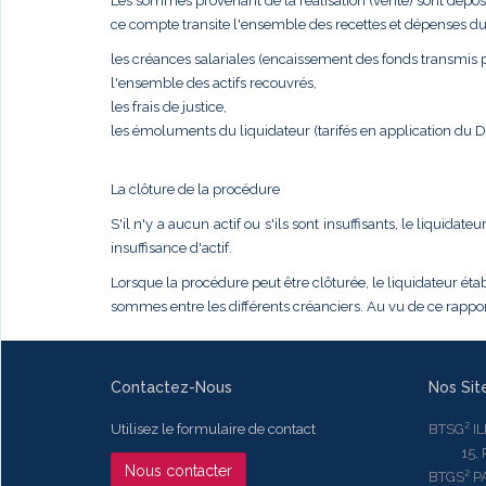
Les sommes provenant de la réalisation (vente) sont dépos
ce compte transite l'ensemble des recettes et dépenses du
les créances salariales (encaissement des fonds transmis pa
l'ensemble des actifs recouvrés,
les frais de justice,
les émoluments du liquidateur (tarifés en application du
La clôture de la procédure
S'il n'y a aucun actif ou s'ils sont insuffisants, le liqui
insuffisance d'actif.
Lorsque la procédure peut être clôturée, le liquidateur établ
sommes entre les différents créanciers. Au vu de ce rapport
Contactez-Nous
Nos Sit
Utilisez le formulaire de contact
BTSG² I
15, Rue
Nous contacter
BTGS² P