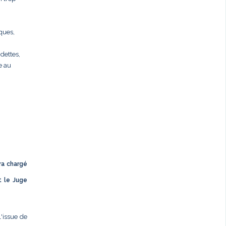
rques,
dettes,
e au
ra chargé
t le Juge
l'issue de