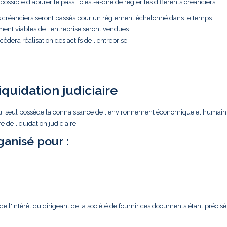
ossible d'apurer le passif c'est-à-dire de régler les différents créanciers.
es créanciers seront passés pour un réglement échelonné dans le temps.
ment viables de l'entreprise seront vendues.
èdera réalisation des actifs de l'entreprise.
iquidation judiciaire
ar lui seul possède la connaissance de l'environnement économique et humain
 de liquidation judiciaire.
anisé pour :
l'intérêt du dirigeant de la société de fournir ces documents étant précisé 