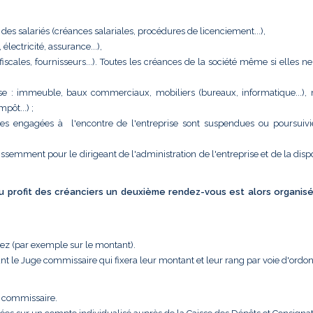
 des salariés (créances salariales, procédures de licenciement...),
ectricité, assurance...),
 (fiscales, fournisseurs...). Toutes les créances de la société même si elles n
eprise : immeuble, baux commerciaux, mobiliers (bureaux, informatique...),
pôt...) ;
tes engagées à l'encontre de l'entreprise sont suspendues ou poursuivi
issemment pour le dirigeant de l'administration de l'entreprise et de la disp
 au profit des créanciers un deuxième rendez-vous est alors organis
uez (par exemple sur le montant).
nt le Juge commissaire qui fixera leur montant et leur rang par voie d'ordo
e commissaire.