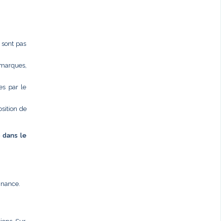
e sont pas
 marques,
es par le
osition de
é dans le
nnance.