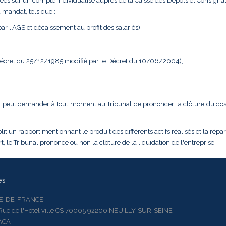
ées sur un compte individualisé auprès de la Caisse des Dépôts et Consignat
 mandat, tels que :
r l'AGS et décaissement au profit des salariés),
 Décret du 25/12/1985 modifié par le Décret du 10/06/2004),
dateur peut demander à tout moment au Tribunal de prononcer la clôture du do
it un rapport mentionnant le produit des différents actifs réalisés et la répar
, le Tribunal prononce ou non la clôture de la liquidation de l'entreprise.
es
LE-DE-FRANCE
 de l'Hôtel ville CS 70005 92200 NEUILLY-SUR-SEINE
ACA