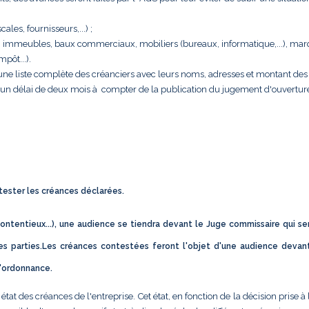
cales, fournisseurs,...) ;
rise : immeubles, baux commerciaux, mobiliers (bureaux, informatique,...), ma
pôt...).
e une liste complète des créanciers avec leurs noms, adresses et montant des 
s un délai de deux mois à compter de la publication du jugement d'ouvertur
ntester les créances déclarées.
ontentieux...), une audience se tiendra devant le Juge commissaire qui se
s parties.Les créances contestées feront l'objet d'une audience devan
d'ordonnance.
t des créances de l'entreprise. Cet état, en fonction de la décision prise à 