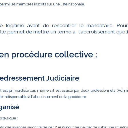
parmi les membres inscrits sur une liste nationale.
te légitime avant de rencontrer le mandataire. Pourt
ar elle permet de mettre un terme à l'accroissement quot
 en procédure collective :
 Redressement Judiciaire
t est primordiale car, même s'il est assisté par deux professionnels (Admin
ste indispensable à l'aboutissement de la procédure.
ganisé
s tels que :
ts, des avances seront faites par l' AGS pour leur éviter de subir une situatio