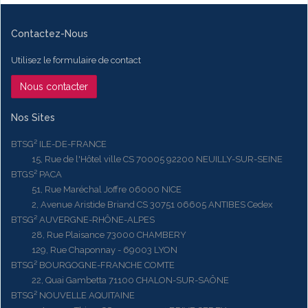
Contactez-Nous
Utilisez le formulaire de contact
Nous contacter
Nos Sites
BTSG² ILE-DE-FRANCE
15, Rue de l'Hôtel ville CS 70005 92200 NEUILLY-SUR-SEINE
BTGS² PACA
51, Rue Maréchal Joffre 06000 NICE
2, Avenue Aristide Briand CS 30751 06605 ANTIBES Cedex
BTSG² AUVERGNE-RHÔNE-ALPES
28, Rue Plaisance 73000 CHAMBERY
129, Rue Chaponnay - 69003 LYON
BTSG² BOURGOGNE-FRANCHE COMTE
22, Quai Gambetta 71100 CHALON-SUR-SAÔNE
BTSG² NOUVELLE AQUITAINE