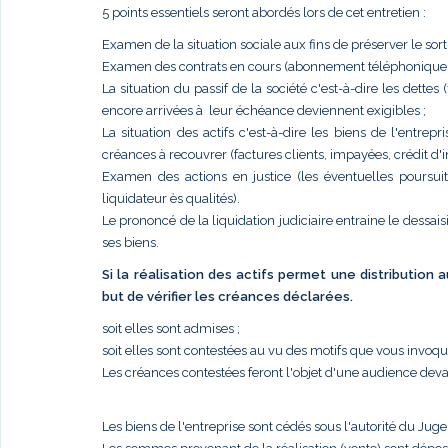
5 points essentiels seront abordés lors de cet entretien :
Examen de la situation sociale aux fins de préserver le sort
Examen des contrats en cours (abonnement téléphonique, él
La situation du passif de la société c'est-à-dire les dettes
encore arrivées à leur échéance deviennent exigibles ;
La situation des actifs c'est-à-dire les biens de l'entr
créances à recouvrer (factures clients, impayées, crédit d'im
Examen des actions en justice (les éventuelles poursui
liquidateur ès qualités).
Le prononcé de la liquidation judiciaire entraine le dessais
ses biens.
Si la réalisation des actifs permet une distribution
but de vérifier les créances déclarées.
soit elles sont admises ;
soit elles sont contestées au vu des motifs que vous invoq
Les créances contestées feront l'objet d'une audience deva
Les biens de l'entreprise sont cédés sous l'autorité du Jug