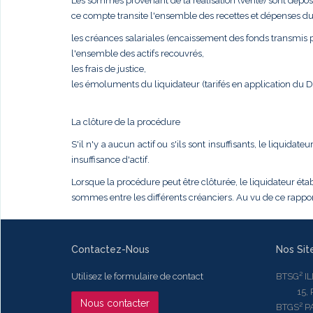
Les sommes provenant de la réalisation (vente) sont dépos
ce compte transite l'ensemble des recettes et dépenses du
les créances salariales (encaissement des fonds transmis pa
l'ensemble des actifs recouvrés,
les frais de justice,
les émoluments du liquidateur (tarifés en application du
La clôture de la procédure
S'il n'y a aucun actif ou s'ils sont insuffisants, le liqui
insuffisance d'actif.
Lorsque la procédure peut être clôturée, le liquidateur établ
sommes entre les différents créanciers. Au vu de ce rapport
Contactez-Nous
Nos Sit
Utilisez le formulaire de contact
BTSG² I
15, Rue
Nous contacter
BTGS² P