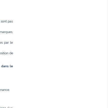
e sont pas
 marques,
es par le
osition de
é dans le
nnance.