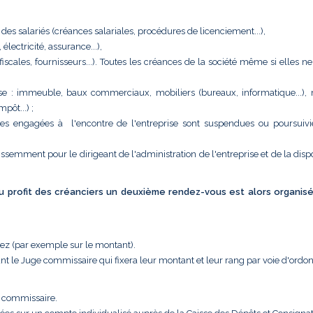
 des salariés (créances salariales, procédures de licenciement...),
ectricité, assurance...),
 (fiscales, fournisseurs...). Toutes les créances de la société même si elles n
eprise : immeuble, baux commerciaux, mobiliers (bureaux, informatique...),
pôt...) ;
tes engagées à l'encontre de l'entreprise sont suspendues ou poursuivi
issemment pour le dirigeant de l'administration de l'entreprise et de la disp
 au profit des créanciers un deuxième rendez-vous est alors organis
uez (par exemple sur le montant).
nt le Juge commissaire qui fixera leur montant et leur rang par voie d'ordo
e commissaire.