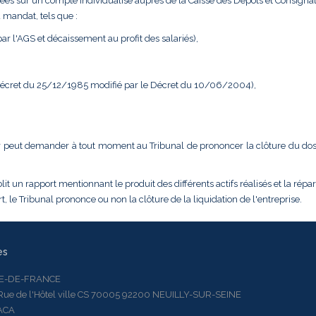
ées sur un compte individualisé auprès de la Caisse des Dépôts et Consignat
 mandat, tels que :
r l'AGS et décaissement au profit des salariés),
 Décret du 25/12/1985 modifié par le Décret du 10/06/2004),
dateur peut demander à tout moment au Tribunal de prononcer la clôture du do
it un rapport mentionnant le produit des différents actifs réalisés et la répar
, le Tribunal prononce ou non la clôture de la liquidation de l'entreprise.
es
LE-DE-FRANCE
 de l'Hôtel ville CS 70005 92200 NEUILLY-SUR-SEINE
ACA