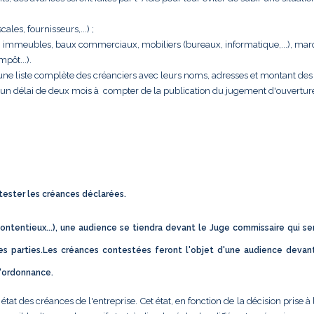
cales, fournisseurs,...) ;
rise : immeubles, baux commerciaux, mobiliers (bureaux, informatique,...), ma
pôt...).
e une liste complète des créanciers avec leurs noms, adresses et montant des 
s un délai de deux mois à compter de la publication du jugement d'ouvertur
ntester les créances déclarées.
ontentieux...), une audience se tiendra devant le Juge commissaire qui se
s parties.Les créances contestées feront l'objet d'une audience devan
d'ordonnance.
t des créances de l'entreprise. Cet état, en fonction de la décision prise à 