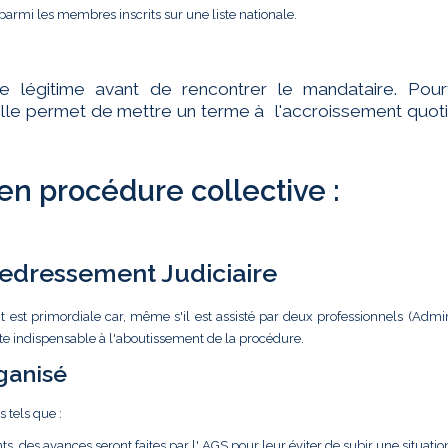
parmi les membres inscrits sur une liste nationale.
te légitime avant de rencontrer le mandataire. Pourt
ar elle permet de mettre un terme à l'accroissement quot
 en procédure collective :
 Redressement Judiciaire
t est primordiale car, même s'il est assisté par deux professionnels (Admin
ste indispensable à l'aboutissement de la procédure.
ganisé
s tels que :
ts, des avances seront faites par l' AGS pour leur éviter de subir une situatio