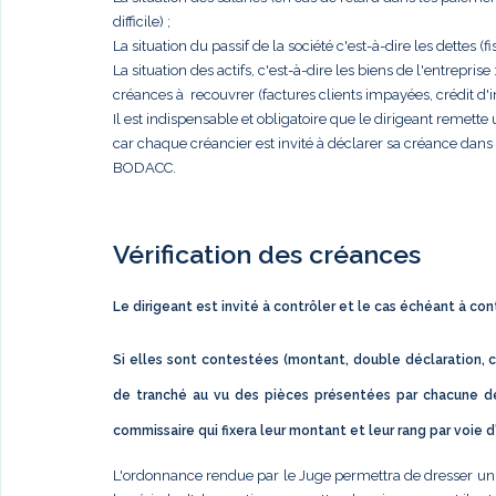
difficile) ;
La situation du passif de la société c'est-à-dire les dettes (fis
La situation des actifs, c'est-à-dire les biens de l'entrep
créances à recouvrer (factures clients impayées, crédit d'im
Il est indispensable et obligatoire que le dirigeant remett
car chaque créancier est invité à déclarer sa créance dan
BODACC.
Vérification des créances
Le dirigeant est invité à contrôler et le cas échéant à co
Si elles sont contestées (montant, double déclaration, c
de tranché au vu des pièces présentées par chacune de
commissaire qui fixera leur montant et leur rang par voie 
L'ordonnance rendue par le Juge permettra de dresser un éta