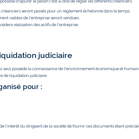
ossible d'apurer le passif c'est-à-dire de régler les différents créanciers.
es créanciers seront passés pour un réglement échelonné dans le temps.
ment viables de l'entreprise seront vendues.
èdera réalisation des actifs de l'entreprise.
iquidation judiciaire
ar lui seul possède la connaissance de l'environnement économique et humain
 de liquidation judiciaire.
anisé pour :
l'intérêt du dirigeant de la société de fournir ces documents étant précisé 