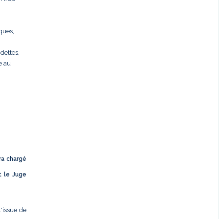
rques,
dettes,
e au
ra chargé
t le Juge
l'issue de