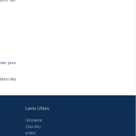
ions. Sur
ssier pour
tition des
Liens Utiles
Glossaire
CNAJMJ
IFPPC