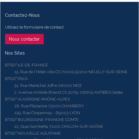
Contactez-Nous
Utilisez le formulaire de contact
Nous contacter
Nos Sites
BTSG² ILE-DE-FRANCE
15, Rue de l'Hôtel ville CS 70005 92200 NEUILLY-SUR-SEINE
BTGS² PACA
51, Rue Maréchal Joffre 06000 NICE
2, Avenue Aristide Briand CS 30751 06605 ANTIBES Cedex
BTSG² AUVERGNE-RHÔNE-ALPES
28, Rue Plaisance 73000 CHAMBERY
129, Rue Chaponnay - 69003 LYON
BTSG² BOURGOGNE-FRANCHE COMTE
22, Quai Gambetta 71100 CHALON-SUR-SAÔNE
BTSG² NOUVELLE AQUITAINE