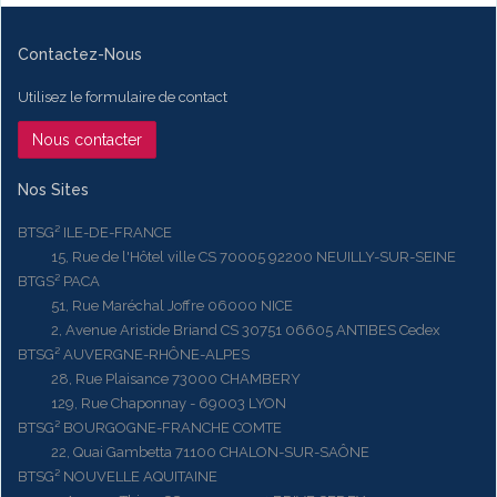
Contactez-Nous
Utilisez le formulaire de contact
Nous contacter
Nos Sites
BTSG² ILE-DE-FRANCE
15, Rue de l'Hôtel ville CS 70005 92200 NEUILLY-SUR-SEINE
BTGS² PACA
51, Rue Maréchal Joffre 06000 NICE
2, Avenue Aristide Briand CS 30751 06605 ANTIBES Cedex
BTSG² AUVERGNE-RHÔNE-ALPES
28, Rue Plaisance 73000 CHAMBERY
129, Rue Chaponnay - 69003 LYON
BTSG² BOURGOGNE-FRANCHE COMTE
22, Quai Gambetta 71100 CHALON-SUR-SAÔNE
BTSG² NOUVELLE AQUITAINE