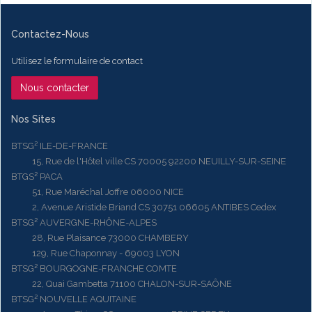
Contactez-Nous
Utilisez le formulaire de contact
Nous contacter
Nos Sites
BTSG² ILE-DE-FRANCE
15, Rue de l'Hôtel ville CS 70005 92200 NEUILLY-SUR-SEINE
BTGS² PACA
51, Rue Maréchal Joffre 06000 NICE
2, Avenue Aristide Briand CS 30751 06605 ANTIBES Cedex
BTSG² AUVERGNE-RHÔNE-ALPES
28, Rue Plaisance 73000 CHAMBERY
129, Rue Chaponnay - 69003 LYON
BTSG² BOURGOGNE-FRANCHE COMTE
22, Quai Gambetta 71100 CHALON-SUR-SAÔNE
BTSG² NOUVELLE AQUITAINE