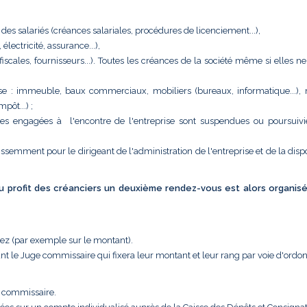
 des salariés (créances salariales, procédures de licenciement...),
ectricité, assurance...),
 (fiscales, fournisseurs...). Toutes les créances de la société même si elles n
eprise : immeuble, baux commerciaux, mobiliers (bureaux, informatique...),
pôt...) ;
tes engagées à l'encontre de l'entreprise sont suspendues ou poursuivi
issemment pour le dirigeant de l'administration de l'entreprise et de la disp
 au profit des créanciers un deuxième rendez-vous est alors organis
uez (par exemple sur le montant).
nt le Juge commissaire qui fixera leur montant et leur rang par voie d'ordo
e commissaire.