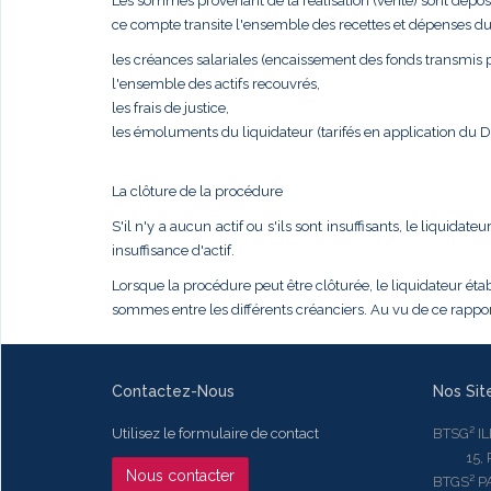
Les sommes provenant de la réalisation (vente) sont dépos
ce compte transite l'ensemble des recettes et dépenses du
les créances salariales (encaissement des fonds transmis pa
l'ensemble des actifs recouvrés,
les frais de justice,
les émoluments du liquidateur (tarifés en application du
La clôture de la procédure
S'il n'y a aucun actif ou s'ils sont insuffisants, le liqui
insuffisance d'actif.
Lorsque la procédure peut être clôturée, le liquidateur établ
sommes entre les différents créanciers. Au vu de ce rapport
Contactez-Nous
Nos Sit
Utilisez le formulaire de contact
BTSG² I
15, Rue
Nous contacter
BTGS² P