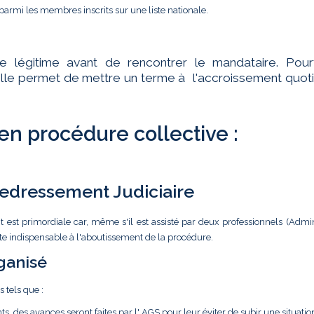
parmi les membres inscrits sur une liste nationale.
te légitime avant de rencontrer le mandataire. Pourt
ar elle permet de mettre un terme à l'accroissement quot
 en procédure collective :
 Redressement Judiciaire
t est primordiale car, même s'il est assisté par deux professionnels (Admin
ste indispensable à l'aboutissement de la procédure.
ganisé
s tels que :
ts, des avances seront faites par l' AGS pour leur éviter de subir une situatio