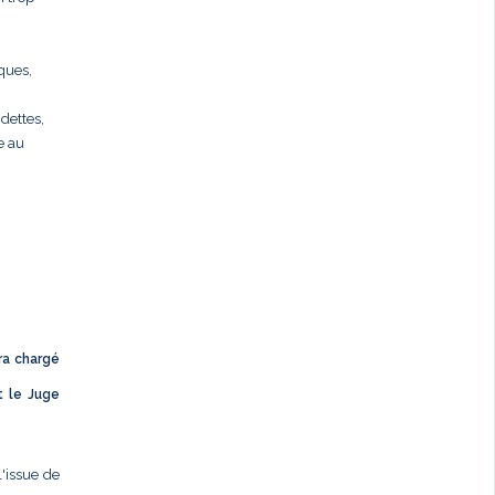
rques,
dettes,
e au
ra chargé
t le Juge
l'issue de