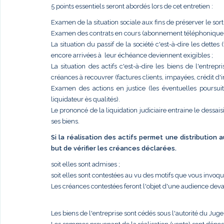
5 points essentiels seront abordés lors de cet entretien :
Examen de la situation sociale aux fins de préserver le sort
Examen des contrats en cours (abonnement téléphonique, él
La situation du passif de la société c'est-à-dire les dettes
encore arrivées à leur échéance deviennent exigibles ;
La situation des actifs c'est-à-dire les biens de l'entr
créances à recouvrer (factures clients, impayées, crédit d'im
Examen des actions en justice (les éventuelles poursui
liquidateur ès qualités).
Le prononcé de la liquidation judiciaire entraine le dessais
ses biens.
Si la réalisation des actifs permet une distribution
but de vérifier les créances déclarées.
soit elles sont admises ;
soit elles sont contestées au vu des motifs que vous invoq
Les créances contestées feront l'objet d'une audience deva
Les biens de l'entreprise sont cédés sous l'autorité du Jug