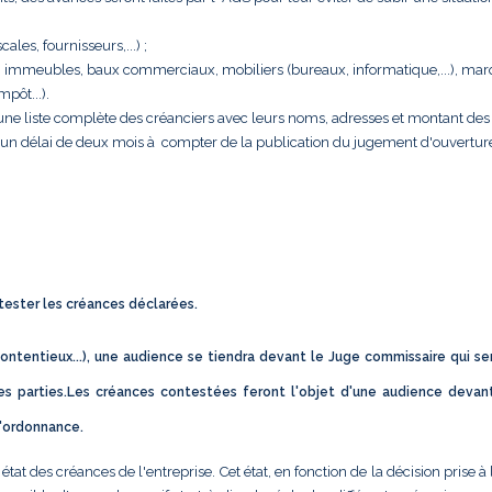
cales, fournisseurs,...) ;
rise : immeubles, baux commerciaux, mobiliers (bureaux, informatique,...), ma
pôt...).
e une liste complète des créanciers avec leurs noms, adresses et montant des 
s un délai de deux mois à compter de la publication du jugement d'ouvertur
ntester les créances déclarées.
ontentieux...), une audience se tiendra devant le Juge commissaire qui se
s parties.Les créances contestées feront l'objet d'une audience devan
d'ordonnance.
t des créances de l'entreprise. Cet état, en fonction de la décision prise à 