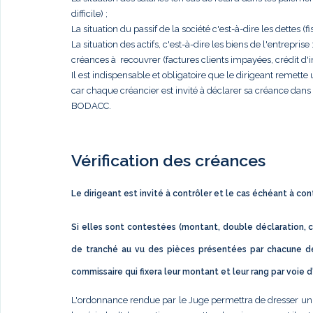
difficile) ;
La situation du passif de la société c'est-à-dire les dettes (fis
La situation des actifs, c'est-à-dire les biens de l'entrep
créances à recouvrer (factures clients impayées, crédit d'im
Il est indispensable et obligatoire que le dirigeant remett
car chaque créancier est invité à déclarer sa créance dan
BODACC.
Vérification des créances
Le dirigeant est invité à contrôler et le cas échéant à co
Si elles sont contestées (montant, double déclaration, c
de tranché au vu des pièces présentées par chacune de
commissaire qui fixera leur montant et leur rang par voie 
L'ordonnance rendue par le Juge permettra de dresser un éta