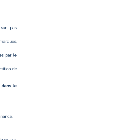
e sont pas
 marques,
es par le
osition de
é dans le
nnance.