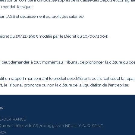
ées sur un compte individualisé auprès de la Caisse des Dépôts et Consignat
 mandat, tels que :
r l'AGS et décaissement au profit des salariés),
 Décret du 25/12/1985 modifié par le Décret du 10/06/2004),
dateur peut demander à tout moment au Tribunal de prononcer la clôture du do
it un rapport mentionnant le produit des différents actifs réalisés et la répar
, le Tribunal prononce ou non la clôture de la liquidation de l'entreprise.
es
LE-DE-FRANCE
 de l'Hôtel ville CS 70005 92200 NEUILLY-SUR-SEINE
ACA