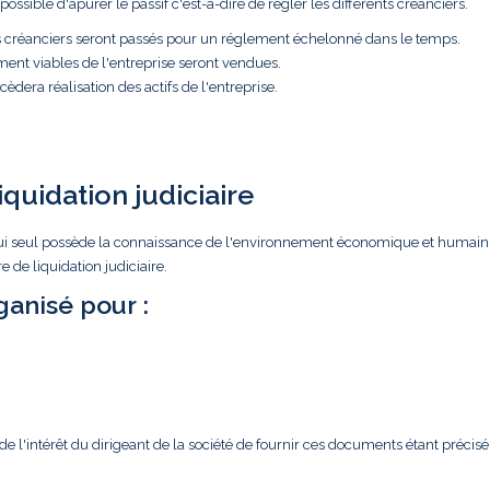
ossible d'apurer le passif c'est-à-dire de régler les différents créanciers.
es créanciers seront passés pour un réglement échelonné dans le temps.
ment viables de l'entreprise seront vendues.
èdera réalisation des actifs de l'entreprise.
iquidation judiciaire
ar lui seul possède la connaissance de l'environnement économique et humain
 de liquidation judiciaire.
anisé pour :
l'intérêt du dirigeant de la société de fournir ces documents étant précisé 