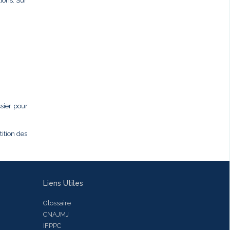
ions. Sur
ssier pour
tition des
Liens Utiles
Glossaire
CNAJMJ
IFPPC