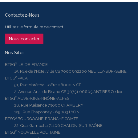
Contactez-Nous
Utilisez le formulaire de contact
Nous contacter
Nos Sites
BTSG² ILE-DE-FRANCE
15, Rue de l'Hôtel ville CS 70005 92200 NEUILLY-SUR-SEINE
BTGS² PACA
51, Rue Maréchal Joffre 06000 NICE
2, Avenue Aristide Briand CS 30751 06605 ANTIBES Cedex
BTSG² AUVERGNE-RHÔNE-ALPES
28, Rue Plaisance 73000 CHAMBERY
129, Rue Chaponnay - 69003 LYON
BTSG² BOURGOGNE-FRANCHE COMTE
22, Quai Gambetta 71100 CHALON-SUR-SAÔNE
BTSG² NOUVELLE AQUITAINE