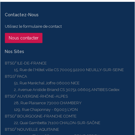
Contactez-Nous
Utilisez le formulaire de contact
Nous contacter
Nos Sites
BTSG² ILE-DE-FRANCE
15, Rue de l'Hôtel ville CS 70005 92200 NEUILLY-SUR-SEINE
BTGS² PACA
51, Rue Maréchal Joffre 06000 NICE
2, Avenue Aristide Briand CS 30751 06605 ANTIBES Cedex
BTSG² AUVERGNE-RHÔNE-ALPES
28, Rue Plaisance 73000 CHAMBERY
129, Rue Chaponnay - 69003 LYON
BTSG² BOURGOGNE-FRANCHE COMTE
22, Quai Gambetta 71100 CHALON-SUR-SAÔNE
BTSG² NOUVELLE AQUITAINE