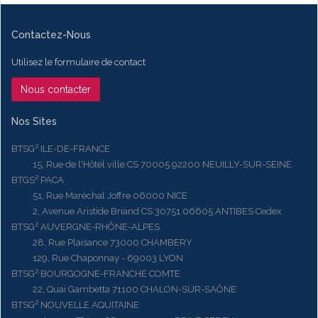
Contactez-Nous
Utilisez le formulaire de contact
Nous contacter
Nos Sites
BTSG² ILE-DE-FRANCE
15, Rue de l'Hôtel ville CS 70005 92200 NEUILLY-SUR-SEINE
BTGS² PACA
51, Rue Maréchal Joffre 06000 NICE
2, Avenue Aristide Briand CS 30751 06605 ANTIBES Cedex
BTSG² AUVERGNE-RHÔNE-ALPES
28, Rue Plaisance 73000 CHAMBERY
129, Rue Chaponnay - 69003 LYON
BTSG² BOURGOGNE-FRANCHE COMTE
22, Quai Gambetta 71100 CHALON-SUR-SAÔNE
BTSG² NOUVELLE AQUITAINE