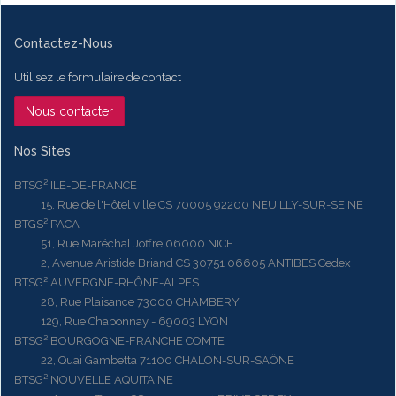
Contactez-Nous
Utilisez le formulaire de contact
Nous contacter
Nos Sites
BTSG² ILE-DE-FRANCE
15, Rue de l'Hôtel ville CS 70005 92200 NEUILLY-SUR-SEINE
BTGS² PACA
51, Rue Maréchal Joffre 06000 NICE
2, Avenue Aristide Briand CS 30751 06605 ANTIBES Cedex
BTSG² AUVERGNE-RHÔNE-ALPES
28, Rue Plaisance 73000 CHAMBERY
129, Rue Chaponnay - 69003 LYON
BTSG² BOURGOGNE-FRANCHE COMTE
22, Quai Gambetta 71100 CHALON-SUR-SAÔNE
BTSG² NOUVELLE AQUITAINE