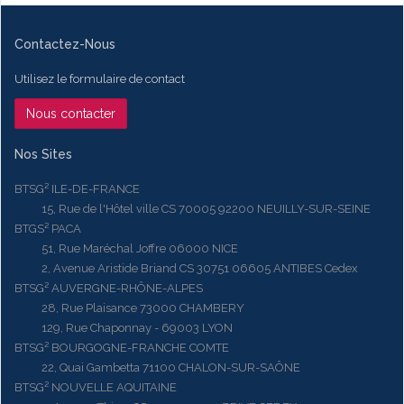
Contactez-Nous
Utilisez le formulaire de contact
Nous contacter
Nos Sites
BTSG² ILE-DE-FRANCE
15, Rue de l'Hôtel ville CS 70005 92200 NEUILLY-SUR-SEINE
BTGS² PACA
51, Rue Maréchal Joffre 06000 NICE
2, Avenue Aristide Briand CS 30751 06605 ANTIBES Cedex
BTSG² AUVERGNE-RHÔNE-ALPES
28, Rue Plaisance 73000 CHAMBERY
129, Rue Chaponnay - 69003 LYON
BTSG² BOURGOGNE-FRANCHE COMTE
22, Quai Gambetta 71100 CHALON-SUR-SAÔNE
BTSG² NOUVELLE AQUITAINE