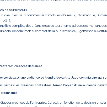
cales, fournisseurs,...) ;
rise : immeubles, baux commerciaux, mobiliers (bureaux, informatique,...), ma
pôt...).
e une liste complète des créanciers avec leurs noms, adresses et montant des 
s un délai de deux mois à compter de la publication du jugement d'ouvertur
ntester les créances déclarées.
ontentieux...), une audience se tiendra devant le Juge commissaire qui se
s parties.Les créances contestées feront l'objet d'une audience devan
d'ordonnance.
t des créances de l'entreprise. Cet état, en fonction de la décision prise à 