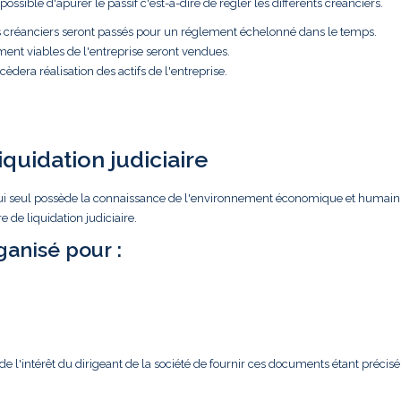
ossible d'apurer le passif c'est-à-dire de régler les différents créanciers.
es créanciers seront passés pour un réglement échelonné dans le temps.
ment viables de l'entreprise seront vendues.
èdera réalisation des actifs de l'entreprise.
iquidation judiciaire
ar lui seul possède la connaissance de l'environnement économique et humain
 de liquidation judiciaire.
anisé pour :
l'intérêt du dirigeant de la société de fournir ces documents étant précisé 