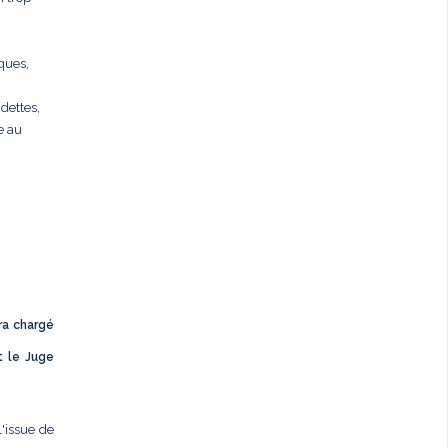
rques,
dettes,
e au
ra chargé
t le Juge
l'issue de