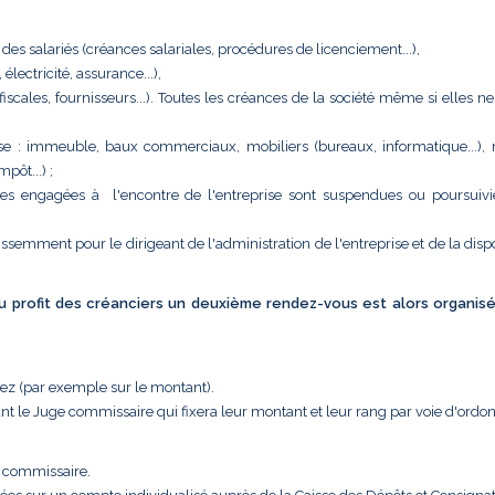
 des salariés (créances salariales, procédures de licenciement...),
ectricité, assurance...),
 (fiscales, fournisseurs...). Toutes les créances de la société même si elles n
eprise : immeuble, baux commerciaux, mobiliers (bureaux, informatique...),
pôt...) ;
tes engagées à l'encontre de l'entreprise sont suspendues ou poursuivi
issemment pour le dirigeant de l'administration de l'entreprise et de la disp
 au profit des créanciers un deuxième rendez-vous est alors organis
uez (par exemple sur le montant).
nt le Juge commissaire qui fixera leur montant et leur rang par voie d'ordo
e commissaire.