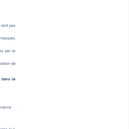
e sont pas
 marques,
es par le
osition de
é dans le
nnance.