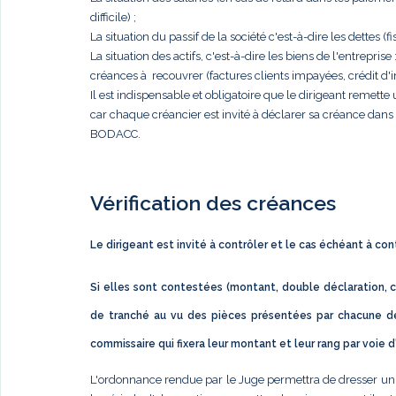
difficile) ;
La situation du passif de la société c'est-à-dire les dettes (fis
La situation des actifs, c'est-à-dire les biens de l'entrep
créances à recouvrer (factures clients impayées, crédit d'im
Il est indispensable et obligatoire que le dirigeant remett
car chaque créancier est invité à déclarer sa créance dan
BODACC.
Vérification des créances
Le dirigeant est invité à contrôler et le cas échéant à co
Si elles sont contestées (montant, double déclaration, c
de tranché au vu des pièces présentées par chacune de
commissaire qui fixera leur montant et leur rang par voie 
L'ordonnance rendue par le Juge permettra de dresser un éta