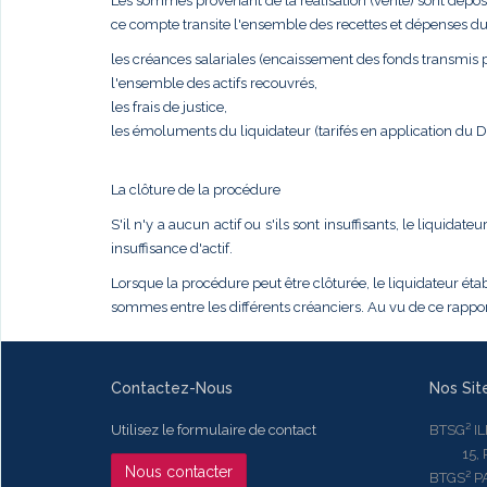
Les sommes provenant de la réalisation (vente) sont dépos
ce compte transite l'ensemble des recettes et dépenses du
les créances salariales (encaissement des fonds transmis pa
l'ensemble des actifs recouvrés,
les frais de justice,
les émoluments du liquidateur (tarifés en application du
La clôture de la procédure
S'il n'y a aucun actif ou s'ils sont insuffisants, le liqui
insuffisance d'actif.
Lorsque la procédure peut être clôturée, le liquidateur établ
sommes entre les différents créanciers. Au vu de ce rapport
Contactez-Nous
Nos Sit
Utilisez le formulaire de contact
BTSG² I
15, Rue
Nous contacter
BTGS² P