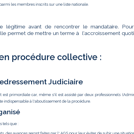
parmi les membres inscrits sur une liste nationale.
te légitime avant de rencontrer le mandataire. Pourt
ar elle permet de mettre un terme à l'accroissement quot
 en procédure collective :
 Redressement Judiciaire
t est primordiale car, même s'il est assisté par deux professionnels (Admin
ste indispensable à l'aboutissement de la procédure.
ganisé
s tels que :
ts, des avances seront faites par l' AGS pour leur éviter de subir une situatio