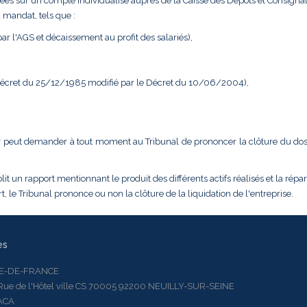
ées sur un compte individualisé auprès de la Caisse des Dépôts et Consignat
 mandat, tels que :
r l'AGS et décaissement au profit des salariés),
 Décret du 25/12/1985 modifié par le Décret du 10/06/2004),
dateur peut demander à tout moment au Tribunal de prononcer la clôture du do
it un rapport mentionnant le produit des différents actifs réalisés et la répar
, le Tribunal prononce ou non la clôture de la liquidation de l'entreprise.
es
LE-DE-FRANCE
 de l'Hôtel ville CS 70005 92200 NEUILLY-SUR-SEINE
ACA