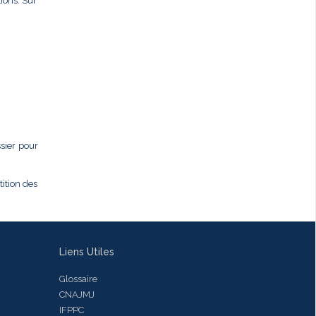
ions. Sur
ssier pour
tition des
Liens Utiles
Glossaire
CNAJMJ
IFPPC