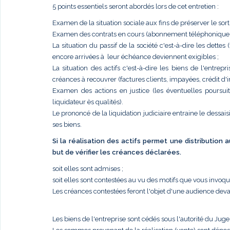
5 points essentiels seront abordés lors de cet entretien :
Examen de la situation sociale aux fins de préserver le sort
Examen des contrats en cours (abonnement téléphonique, él
La situation du passif de la société c'est-à-dire les dettes
encore arrivées à leur échéance deviennent exigibles ;
La situation des actifs c'est-à-dire les biens de l'entr
créances à recouvrer (factures clients, impayées, crédit d'im
Examen des actions en justice (les éventuelles poursui
liquidateur ès qualités).
Le prononcé de la liquidation judiciaire entraine le dessais
ses biens.
Si la réalisation des actifs permet une distribution
but de vérifier les créances déclarées.
soit elles sont admises ;
soit elles sont contestées au vu des motifs que vous invoq
Les créances contestées feront l'objet d'une audience deva
Les biens de l'entreprise sont cédés sous l'autorité du Jug