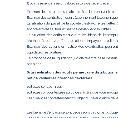
5 points essentiels seront abordés lors de cet entretien :
Examen de la situation sociale aux fins de préserver le sort
Examen des contrats en cours (abonnement téléphonique, él
La situation du passif de la société c'est-à-dire les dettes
encore arrivées à leur échéance deviennent exigibles ;
La situation des actifs c'est-à-dire les biens de l'entr
créances à recouvrer (factures clients, impayées, crédit d'im
Examen des actions en justice (les éventuelles poursui
liquidateur ès qualités).
Le prononcé de la liquidation judiciaire entraine le dessais
ses biens.
Si la réalisation des actifs permet une distribution
but de vérifier les créances déclarées.
soit elles sont admises ;
soit elles sont contestées au vu des motifs que vous invoq
Les créances contestées feront l'objet d'une audience deva
Les biens de l'entreprise sont cédés sous l'autorité du Jug