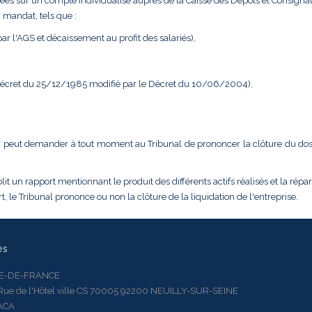
ées sur un compte individualisé auprès de la Caisse des Dépôts et Consignat
 mandat, tels que :
r l'AGS et décaissement au profit des salariés),
 Décret du 25/12/1985 modifié par le Décret du 10/06/2004),
dateur peut demander à tout moment au Tribunal de prononcer la clôture du do
it un rapport mentionnant le produit des différents actifs réalisés et la répar
, le Tribunal prononce ou non la clôture de la liquidation de l'entreprise.
es
LE-DE-FRANCE
 de l'Hôtel ville CS 70005 92200 NEUILLY-SUR-SEINE
ACA