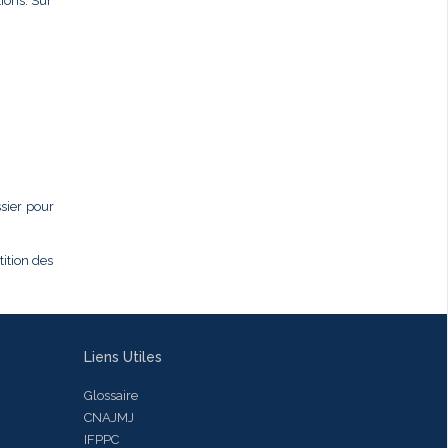
ions. Sur
ssier pour
tition des
Liens Utiles
Glossaire
CNAJMJ
IFPPC