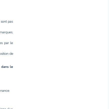
e sont pas
 marques,
es par le
osition de
é dans le
nnance.