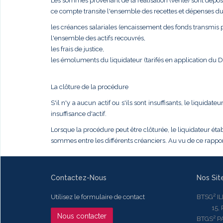
Les sommes provenant de la réalisation (vente) sont dépos
ce compte transite l'ensemble des recettes et dépenses du
les créances salariales (encaissement des fonds transmis pa
l'ensemble des actifs recouvrés,
les frais de justice,
les émoluments du liquidateur (tarifés en application du
La clôture de la procédure
S'il n'y a aucun actif ou s'ils sont insuffisants, le liqui
insuffisance d'actif.
Lorsque la procédure peut être clôturée, le liquidateur établ
sommes entre les différents créanciers. Au vu de ce rapport
Contactez-Nous
Nos Sit
Utilisez le formulaire de contact
BTSG² I
15, Rue
Nous contacter
BTGS² P