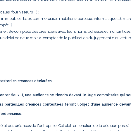
cales, fournisseurs,...) ;
rise : immeubles, baux commerciaux, mobiliers (bureaux, informatique,...), ma
pôt...).
e une liste complète des créanciers avec leurs noms, adresses et montant des 
s un délai de deux mois à compter de la publication du jugement d'ouvertur
ntester les créances déclarées.
ontentieux...), une audience se tiendra devant le Juge commissaire qui se
s parties.Les créances contestées feront l'objet d'une audience devan
d'ordonnance.
t des créances de l'entreprise. Cet état, en fonction de la décision prise à 