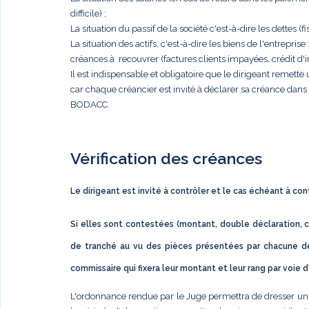
difficile) ;
La situation du passif de la société c'est-à-dire les dettes (fis
La situation des actifs, c'est-à-dire les biens de l'entrep
créances à recouvrer (factures clients impayées, crédit d'im
Il est indispensable et obligatoire que le dirigeant remett
car chaque créancier est invité à déclarer sa créance dan
BODACC.
Vérification des créances
Le dirigeant est invité à contrôler et le cas échéant à co
Si elles sont contestées (montant, double déclaration, c
de tranché au vu des pièces présentées par chacune de
commissaire qui fixera leur montant et leur rang par voie 
L'ordonnance rendue par le Juge permettra de dresser un éta