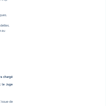
rques,
dettes,
e au
ra chargé
t le Juge
l'issue de