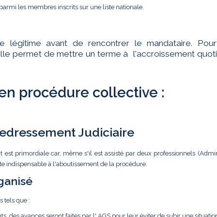
parmi les membres inscrits sur une liste nationale.
te légitime avant de rencontrer le mandataire. Pourt
ar elle permet de mettre un terme à l'accroissement quot
 en procédure collective :
 Redressement Judiciaire
t est primordiale car, même s'il est assisté par deux professionnels (Admin
ste indispensable à l'aboutissement de la procédure.
ganisé
s tels que :
ts, des avances seront faites par l' AGS pour leur éviter de subir une situatio