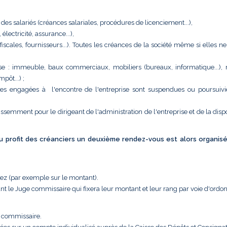
 des salariés (créances salariales, procédures de licenciement...),
ectricité, assurance...),
 (fiscales, fournisseurs...). Toutes les créances de la société même si elles n
eprise : immeuble, baux commerciaux, mobiliers (bureaux, informatique...),
pôt...) ;
tes engagées à l'encontre de l'entreprise sont suspendues ou poursuivi
issemment pour le dirigeant de l'administration de l'entreprise et de la disp
 au profit des créanciers un deuxième rendez-vous est alors organis
uez (par exemple sur le montant).
nt le Juge commissaire qui fixera leur montant et leur rang par voie d'ordo
e commissaire.