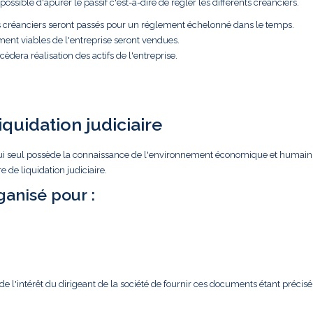
ossible d'apurer le passif c'est-à-dire de régler les différents créanciers.
es créanciers seront passés pour un réglement échelonné dans le temps.
ment viables de l'entreprise seront vendues.
èdera réalisation des actifs de l'entreprise.
iquidation judiciaire
ar lui seul possède la connaissance de l'environnement économique et humain
 de liquidation judiciaire.
anisé pour :
l'intérêt du dirigeant de la société de fournir ces documents étant précisé 