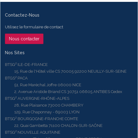
Contactez-Nous
Utilisez le formulaire de contact
Nous contacter
Nos Sites
BTSG² ILE-DE-FRANCE
15, Rue de l'Hôtel ville CS 70005 92200 NEUILLY-SUR-SEINE
BTGS² PACA
51, Rue Maréchal Joffre 06000 NICE
2, Avenue Aristide Briand CS 30751 06605 ANTIBES Cedex
BTSG² AUVERGNE-RHÔNE-ALPES
28, Rue Plaisance 73000 CHAMBERY
129, Rue Chaponnay - 69003 LYON
BTSG² BOURGOGNE-FRANCHE COMTE
22, Quai Gambetta 71100 CHALON-SUR-SAÔNE
BTSG² NOUVELLE AQUITAINE