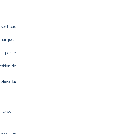
e sont pas
 marques,
es par le
osition de
é dans le
nnance.