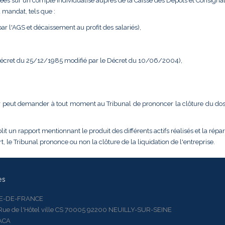
ées sur un compte individualisé auprès de la Caisse des Dépôts et Consignat
 mandat, tels que :
r l'AGS et décaissement au profit des salariés),
 Décret du 25/12/1985 modifié par le Décret du 10/06/2004),
dateur peut demander à tout moment au Tribunal de prononcer la clôture du do
it un rapport mentionnant le produit des différents actifs réalisés et la répar
, le Tribunal prononce ou non la clôture de la liquidation de l'entreprise.
es
LE-DE-FRANCE
 de l'Hôtel ville CS 70005 92200 NEUILLY-SUR-SEINE
ACA