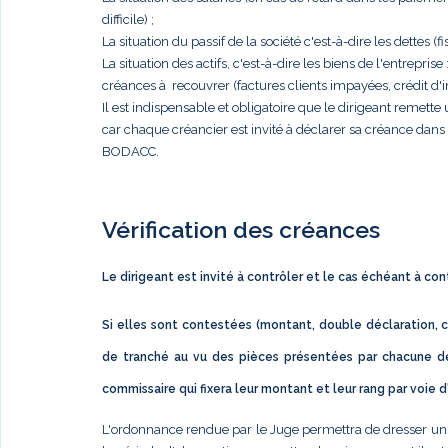
difficile) ;
La situation du passif de la société c'est-à-dire les dettes (fis
La situation des actifs, c'est-à-dire les biens de l'entrep
créances à recouvrer (factures clients impayées, crédit d'im
Il est indispensable et obligatoire que le dirigeant remett
car chaque créancier est invité à déclarer sa créance dan
BODACC.
Vérification des créances
Le dirigeant est invité à contrôler et le cas échéant à co
Si elles sont contestées (montant, double déclaration, c
de tranché au vu des pièces présentées par chacune de
commissaire qui fixera leur montant et leur rang par voie 
L'ordonnance rendue par le Juge permettra de dresser un éta