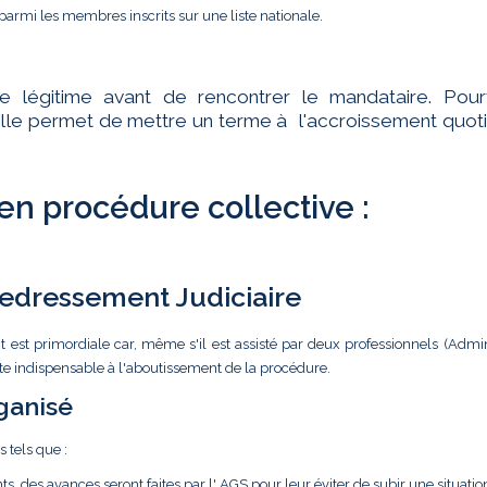
parmi les membres inscrits sur une liste nationale.
te légitime avant de rencontrer le mandataire. Pourt
ar elle permet de mettre un terme à l'accroissement quot
 en procédure collective :
 Redressement Judiciaire
t est primordiale car, même s'il est assisté par deux professionnels (Admin
ste indispensable à l'aboutissement de la procédure.
ganisé
s tels que :
ts, des avances seront faites par l' AGS pour leur éviter de subir une situatio