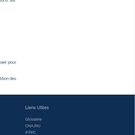
ions. Sur
ssier pour
tition des
Liens Utiles
Glossaire
CNAJMJ
IFPPC