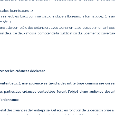
cales, fournisseurs,...) ;
rise : immeubles, baux commerciaux, mobiliers (bureaux, informatique,...), ma
pôt...).
e une liste complète des créanciers avec leurs noms, adresses et montant des 
s un délai de deux mois à compter de la publication du jugement d'ouvertur
ntester les créances déclarées.
ontentieux...), une audience se tiendra devant le Juge commissaire qui se
s parties.Les créances contestées feront l'objet d'une audience devan
d'ordonnance.
t des créances de l'entreprise. Cet état, en fonction de la décision prise à 