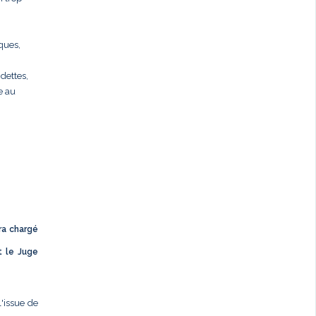
rques,
dettes,
e au
ra chargé
t le Juge
l'issue de