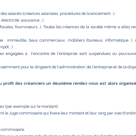
 des salariés (créances salariales, procédures de licenciement...),
ectricité, assurance...),
 (fiscales, fournisseurs...). Toutes les créances de la société même si elles n
eprise : immeuble, baux commerciaux, mobiliers (bureaux, informatique...),
pôt...) ;
tes engagées à l'encontre de l'entreprise sont suspendues ou poursuivi
issemment pour le dirigeant de l'administration de l'entreprise et de la disp
 au profit des créanciers un deuxième rendez-vous est alors organis
uez (par exemple sur le montant).
nt le Juge commissaire qui fixera leur montant et leur rang par voie d'ordo
e commissaire.