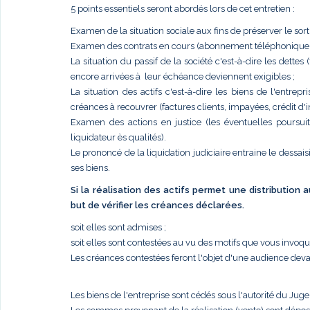
5 points essentiels seront abordés lors de cet entretien :
Examen de la situation sociale aux fins de préserver le sort
Examen des contrats en cours (abonnement téléphonique, él
La situation du passif de la société c'est-à-dire les dettes
encore arrivées à leur échéance deviennent exigibles ;
La situation des actifs c'est-à-dire les biens de l'entr
créances à recouvrer (factures clients, impayées, crédit d'im
Examen des actions en justice (les éventuelles poursui
liquidateur ès qualités).
Le prononcé de la liquidation judiciaire entraine le dessais
ses biens.
Si la réalisation des actifs permet une distribution
but de vérifier les créances déclarées.
soit elles sont admises ;
soit elles sont contestées au vu des motifs que vous invoq
Les créances contestées feront l'objet d'une audience deva
Les biens de l'entreprise sont cédés sous l'autorité du Jug