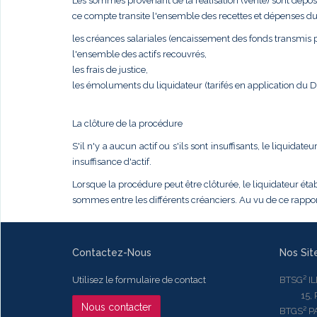
Les sommes provenant de la réalisation (vente) sont dépos
ce compte transite l'ensemble des recettes et dépenses du
les créances salariales (encaissement des fonds transmis pa
l'ensemble des actifs recouvrés,
les frais de justice,
les émoluments du liquidateur (tarifés en application du
La clôture de la procédure
S'il n'y a aucun actif ou s'ils sont insuffisants, le liqui
insuffisance d'actif.
Lorsque la procédure peut être clôturée, le liquidateur établ
sommes entre les différents créanciers. Au vu de ce rapport
Contactez-Nous
Nos Sit
Utilisez le formulaire de contact
BTSG² I
15, Rue
Nous contacter
BTGS² P