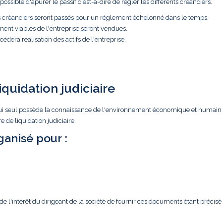
ossible d'apurer le passif c'est-à-dire de régler les différents créanciers.
es créanciers seront passés pour un réglement échelonné dans le temps.
ment viables de l'entreprise seront vendues.
èdera réalisation des actifs de l'entreprise.
iquidation judiciaire
ar lui seul possède la connaissance de l'environnement économique et humain
 de liquidation judiciaire.
anisé pour :
l'intérêt du dirigeant de la société de fournir ces documents étant précisé 