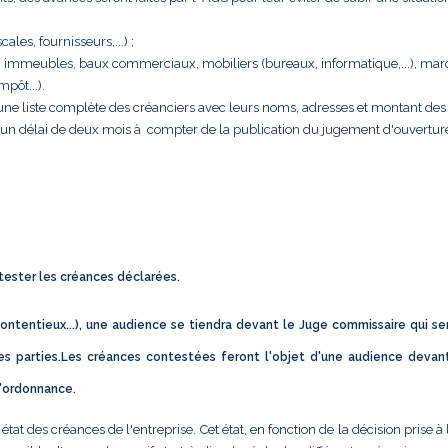
cales, fournisseurs,...) ;
rise : immeubles, baux commerciaux, mobiliers (bureaux, informatique,...), ma
pôt...).
e une liste complète des créanciers avec leurs noms, adresses et montant des 
s un délai de deux mois à compter de la publication du jugement d'ouvertur
ntester les créances déclarées.
ontentieux...), une audience se tiendra devant le Juge commissaire qui se
s parties.Les créances contestées feront l'objet d'une audience devan
d'ordonnance.
t des créances de l'entreprise. Cet état, en fonction de la décision prise à 