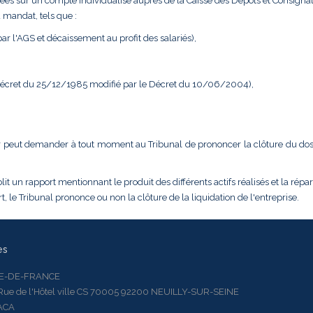
ées sur un compte individualisé auprès de la Caisse des Dépôts et Consignat
 mandat, tels que :
r l'AGS et décaissement au profit des salariés),
 Décret du 25/12/1985 modifié par le Décret du 10/06/2004),
dateur peut demander à tout moment au Tribunal de prononcer la clôture du do
it un rapport mentionnant le produit des différents actifs réalisés et la répar
, le Tribunal prononce ou non la clôture de la liquidation de l'entreprise.
es
LE-DE-FRANCE
 de l'Hôtel ville CS 70005 92200 NEUILLY-SUR-SEINE
ACA