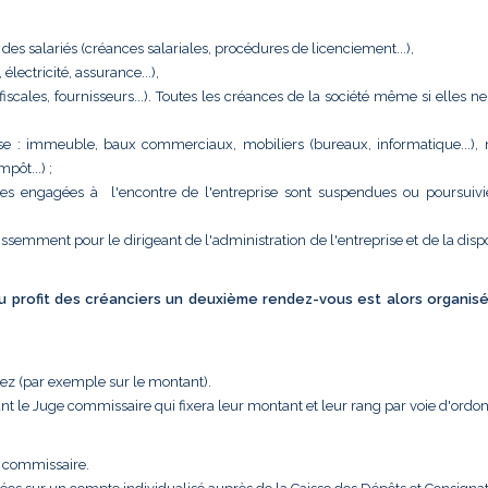
 des salariés (créances salariales, procédures de licenciement...),
ectricité, assurance...),
 (fiscales, fournisseurs...). Toutes les créances de la société même si elles n
eprise : immeuble, baux commerciaux, mobiliers (bureaux, informatique...),
pôt...) ;
tes engagées à l'encontre de l'entreprise sont suspendues ou poursuivi
issemment pour le dirigeant de l'administration de l'entreprise et de la disp
 au profit des créanciers un deuxième rendez-vous est alors organis
uez (par exemple sur le montant).
nt le Juge commissaire qui fixera leur montant et leur rang par voie d'ordo
e commissaire.