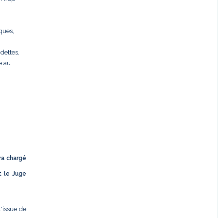
rques,
dettes,
e au
ra chargé
t le Juge
l'issue de