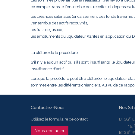
Les sommes provenant de la réalisation (vente) sont dépos
ce compte transite l'ensemble des recettes et dépenses du
les créances salariales (encaissement des fonds transmis pa
l'ensemble des actifs recouvrés,
les frais de justice,
les émoluments du liquidateur (tarifés en application du
La clôture de la procédure
S'il n'y a aucun actif ou s'ils sont insuffisants, le liqui
insuffisance d'actif.
Lorsque la procédure peut être clôturée, le liquidateur établ
sommes entre les différents créanciers. Au vu de ce rapport
Contactez-Nous
Nos Sit
Utilisez le formulaire de contact
BTSG² I
15, Rue
Nous contacter
BTGS² P