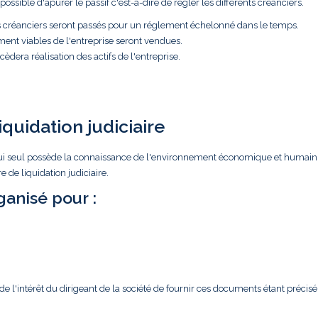
ossible d'apurer le passif c'est-à-dire de régler les différents créanciers.
es créanciers seront passés pour un réglement échelonné dans le temps.
ment viables de l'entreprise seront vendues.
èdera réalisation des actifs de l'entreprise.
iquidation judiciaire
ar lui seul possède la connaissance de l'environnement économique et humain
 de liquidation judiciaire.
anisé pour :
l'intérêt du dirigeant de la société de fournir ces documents étant précisé 