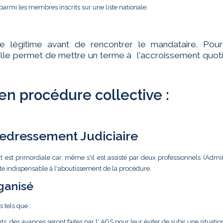
parmi les membres inscrits sur une liste nationale.
te légitime avant de rencontrer le mandataire. Pourt
ar elle permet de mettre un terme à l'accroissement quot
 en procédure collective :
 Redressement Judiciaire
t est primordiale car, même s'il est assisté par deux professionnels (Admin
ste indispensable à l'aboutissement de la procédure.
ganisé
s tels que :
ts, des avances seront faites par l' AGS pour leur éviter de subir une situatio