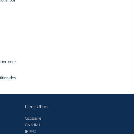
ions. Sur
ssier pour
tition des
Liens Utiles
Glossaire
CNAJMJ
IFPPC