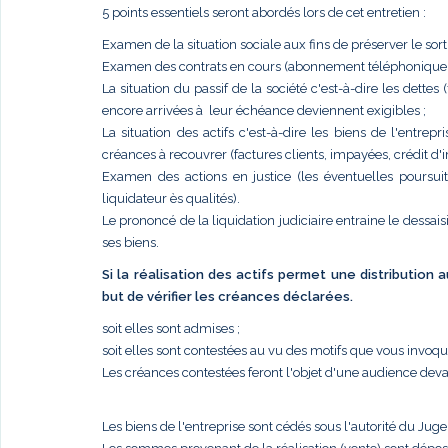
5 points essentiels seront abordés lors de cet entretien :
Examen de la situation sociale aux fins de préserver le sort
Examen des contrats en cours (abonnement téléphonique, él
La situation du passif de la société c'est-à-dire les dettes
encore arrivées à leur échéance deviennent exigibles ;
La situation des actifs c'est-à-dire les biens de l'entr
créances à recouvrer (factures clients, impayées, crédit d'im
Examen des actions en justice (les éventuelles poursui
liquidateur ès qualités).
Le prononcé de la liquidation judiciaire entraine le dessais
ses biens.
Si la réalisation des actifs permet une distribution
but de vérifier les créances déclarées.
soit elles sont admises ;
soit elles sont contestées au vu des motifs que vous invoq
Les créances contestées feront l'objet d'une audience deva
Les biens de l'entreprise sont cédés sous l'autorité du Jug