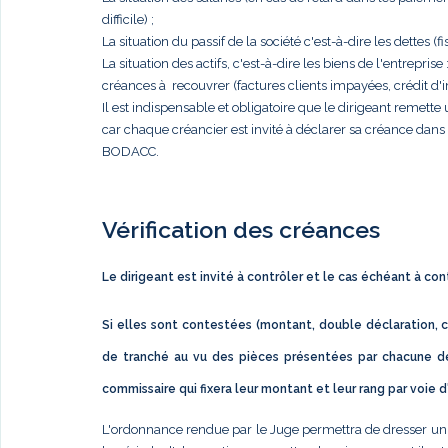
difficile) ;
La situation du passif de la société c'est-à-dire les dettes (fis
La situation des actifs, c'est-à-dire les biens de l'entrep
créances à recouvrer (factures clients impayées, crédit d'im
Il est indispensable et obligatoire que le dirigeant remett
car chaque créancier est invité à déclarer sa créance dan
BODACC.
Vérification des créances
Le dirigeant est invité à contrôler et le cas échéant à co
Si elles sont contestées (montant, double déclaration, c
de tranché au vu des pièces présentées par chacune de
commissaire qui fixera leur montant et leur rang par voie 
L'ordonnance rendue par le Juge permettra de dresser un éta