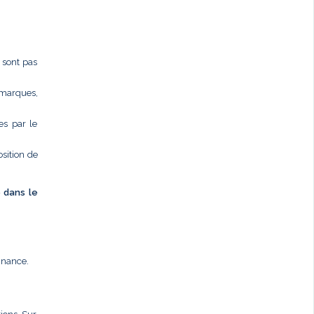
e sont pas
 marques,
es par le
osition de
é dans le
nnance.