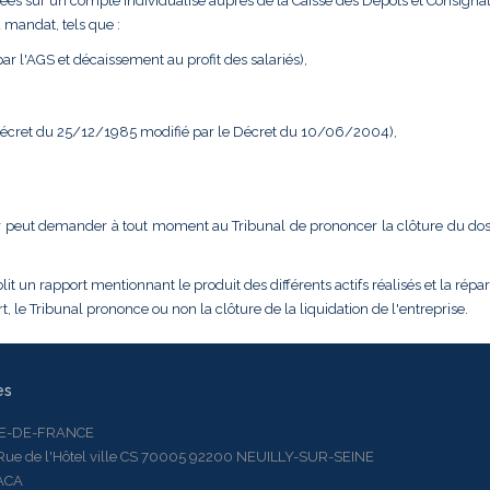
ées sur un compte individualisé auprès de la Caisse des Dépôts et Consignat
 mandat, tels que :
r l'AGS et décaissement au profit des salariés),
 Décret du 25/12/1985 modifié par le Décret du 10/06/2004),
dateur peut demander à tout moment au Tribunal de prononcer la clôture du do
it un rapport mentionnant le produit des différents actifs réalisés et la répar
, le Tribunal prononce ou non la clôture de la liquidation de l'entreprise.
es
LE-DE-FRANCE
 de l'Hôtel ville CS 70005 92200 NEUILLY-SUR-SEINE
ACA