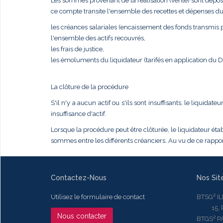
Les sommes provenant de la réalisation (vente) sont dépos
ce compte transite l'ensemble des recettes et dépenses du
les créances salariales (encaissement des fonds transmis pa
l'ensemble des actifs recouvrés,
les frais de justice,
les émoluments du liquidateur (tarifés en application du
La clôture de la procédure
S'il n'y a aucun actif ou s'ils sont insuffisants, le liqui
insuffisance d'actif.
Lorsque la procédure peut être clôturée, le liquidateur établ
sommes entre les différents créanciers. Au vu de ce rapport
Contactez-Nous
Nos Sit
Utilisez le formulaire de contact
BTSG² I
15, Rue
Nous contacter
BTGS² P