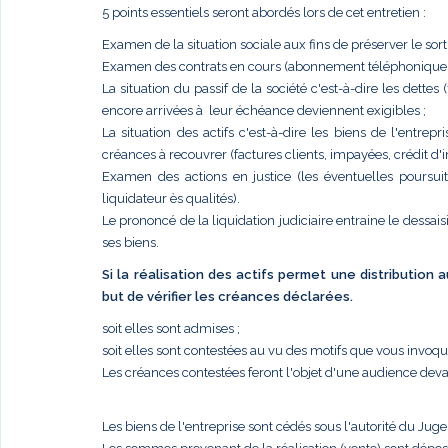
5 points essentiels seront abordés lors de cet entretien :
Examen de la situation sociale aux fins de préserver le sort
Examen des contrats en cours (abonnement téléphonique, él
La situation du passif de la société c'est-à-dire les dettes
encore arrivées à leur échéance deviennent exigibles ;
La situation des actifs c'est-à-dire les biens de l'entr
créances à recouvrer (factures clients, impayées, crédit d'im
Examen des actions en justice (les éventuelles poursui
liquidateur ès qualités).
Le prononcé de la liquidation judiciaire entraine le dessais
ses biens.
Si la réalisation des actifs permet une distribution
but de vérifier les créances déclarées.
soit elles sont admises ;
soit elles sont contestées au vu des motifs que vous invoq
Les créances contestées feront l'objet d'une audience deva
Les biens de l'entreprise sont cédés sous l'autorité du Jug