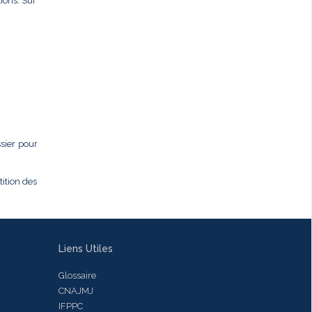
ions. Sur
ssier pour
tition des
Liens Utiles
Glossaire
CNAJMJ
IFPPC