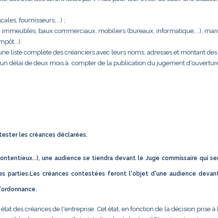
cales, fournisseurs,...) ;
rise : immeubles, baux commerciaux, mobiliers (bureaux, informatique,...), ma
pôt...).
e une liste complète des créanciers avec leurs noms, adresses et montant des 
s un délai de deux mois à compter de la publication du jugement d'ouvertur
ntester les créances déclarées.
ontentieux...), une audience se tiendra devant le Juge commissaire qui se
s parties.Les créances contestées feront l'objet d'une audience devan
d'ordonnance.
t des créances de l'entreprise. Cet état, en fonction de la décision prise à 