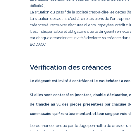
difficile) ;
La situation du passif de la société c'est-à-dire les dettes (fis
La situation des actifs, c'est-à-dire les biens de l'entrep
créances à recouvrer (factures clients impayées, crédit d'im
Il est indispensable et obligatoire que le dirigeant remett
car chaque créancier est invité à déclarer sa créance dan
BODACC.
Vérification des créances
Le dirigeant est invité à contrôler et le cas échéant à co
Si elles sont contestées (montant, double déclaration, c
de tranché au vu des pièces présentées par chacune de
commissaire qui fixera leur montant et leur rang par voie 
L'ordonnance rendue par le Juge permettra de dresser un éta