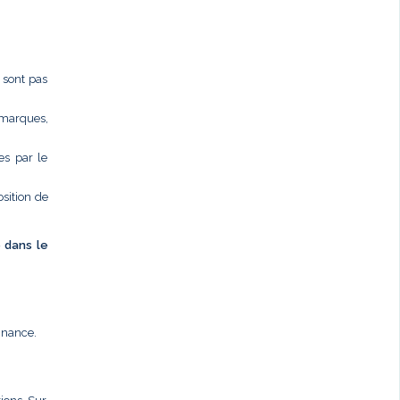
e sont pas
 marques,
es par le
osition de
é dans le
nnance.