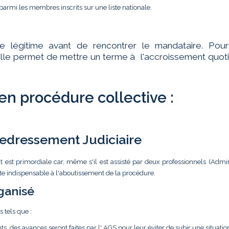
parmi les membres inscrits sur une liste nationale.
te légitime avant de rencontrer le mandataire. Pourt
ar elle permet de mettre un terme à l'accroissement quot
 en procédure collective :
 Redressement Judiciaire
t est primordiale car, même s'il est assisté par deux professionnels (Admin
ste indispensable à l'aboutissement de la procédure.
ganisé
s tels que :
ts, des avances seront faites par l' AGS pour leur éviter de subir une situatio