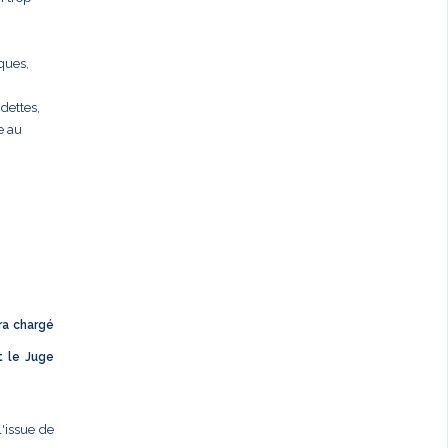
rques,
dettes,
e au
ra chargé
t le Juge
l'issue de