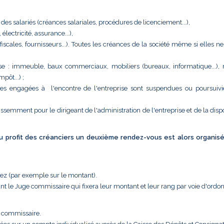
 des salariés (créances salariales, procédures de licenciement...),
ectricité, assurance...),
 (fiscales, fournisseurs...). Toutes les créances de la société même si elles n
eprise : immeuble, baux commerciaux, mobiliers (bureaux, informatique...),
pôt...) ;
tes engagées à l'encontre de l'entreprise sont suspendues ou poursuivi
issemment pour le dirigeant de l'administration de l'entreprise et de la disp
 au profit des créanciers un deuxième rendez-vous est alors organis
uez (par exemple sur le montant).
nt le Juge commissaire qui fixera leur montant et leur rang par voie d'ordo
e commissaire.