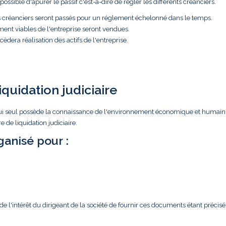
ossible d'apurer le passif c'est-à-dire de régler les différents créanciers.
es créanciers seront passés pour un réglement échelonné dans le temps.
ment viables de l'entreprise seront vendues.
èdera réalisation des actifs de l'entreprise.
iquidation judiciaire
ar lui seul possède la connaissance de l'environnement économique et humain
 de liquidation judiciaire.
anisé pour :
l'intérêt du dirigeant de la société de fournir ces documents étant précisé 