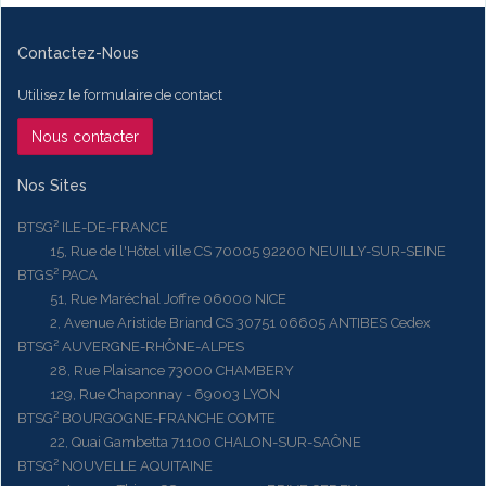
Contactez-Nous
Utilisez le formulaire de contact
Nous contacter
Nos Sites
BTSG² ILE-DE-FRANCE
15, Rue de l'Hôtel ville CS 70005 92200 NEUILLY-SUR-SEINE
BTGS² PACA
51, Rue Maréchal Joffre 06000 NICE
2, Avenue Aristide Briand CS 30751 06605 ANTIBES Cedex
BTSG² AUVERGNE-RHÔNE-ALPES
28, Rue Plaisance 73000 CHAMBERY
129, Rue Chaponnay - 69003 LYON
BTSG² BOURGOGNE-FRANCHE COMTE
22, Quai Gambetta 71100 CHALON-SUR-SAÔNE
BTSG² NOUVELLE AQUITAINE