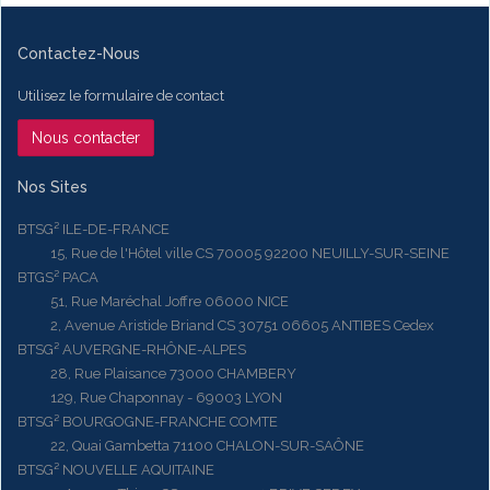
Contactez-Nous
Utilisez le formulaire de contact
Nous contacter
Nos Sites
BTSG² ILE-DE-FRANCE
15, Rue de l'Hôtel ville CS 70005 92200 NEUILLY-SUR-SEINE
BTGS² PACA
51, Rue Maréchal Joffre 06000 NICE
2, Avenue Aristide Briand CS 30751 06605 ANTIBES Cedex
BTSG² AUVERGNE-RHÔNE-ALPES
28, Rue Plaisance 73000 CHAMBERY
129, Rue Chaponnay - 69003 LYON
BTSG² BOURGOGNE-FRANCHE COMTE
22, Quai Gambetta 71100 CHALON-SUR-SAÔNE
BTSG² NOUVELLE AQUITAINE