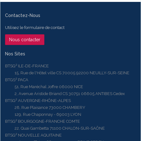
Contactez-Nous
Utilisez le formulaire de contact
Nous contacter
Nos Sites
BTSG² ILE-DE-FRANCE
15, Rue de l'Hôtel ville CS 70005 92200 NEUILLY-SUR-SEINE
BTGS² PACA
51, Rue Maréchal Joffre 06000 NICE
2, Avenue Aristide Briand CS 30751 06605 ANTIBES Cedex
BTSG² AUVERGNE-RHÔNE-ALPES
28, Rue Plaisance 73000 CHAMBERY
129, Rue Chaponnay - 69003 LYON
BTSG² BOURGOGNE-FRANCHE COMTE
22, Quai Gambetta 71100 CHALON-SUR-SAÔNE
BTSG² NOUVELLE AQUITAINE