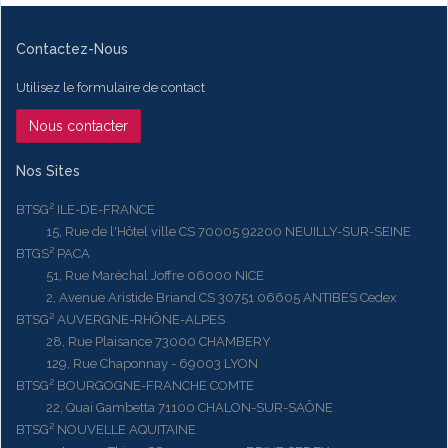
Contactez-Nous
Utilisez le formulaire de contact
Nous contacter
Nos Sites
BTSG² ILE-DE-FRANCE
15, Rue de l'Hôtel ville CS 70005 92200 NEUILLY-SUR-SEINE
BTGS² PACA
51, Rue Maréchal Joffre 06000 NICE
2, Avenue Aristide Briand CS 30751 06605 ANTIBES Cedex
BTSG² AUVERGNE-RHÔNE-ALPES
28, Rue Plaisance 73000 CHAMBERY
129, Rue Chaponnay - 69003 LYON
BTSG² BOURGOGNE-FRANCHE COMTE
22, Quai Gambetta 71100 CHALON-SUR-SAÔNE
BTSG² NOUVELLE AQUITAINE