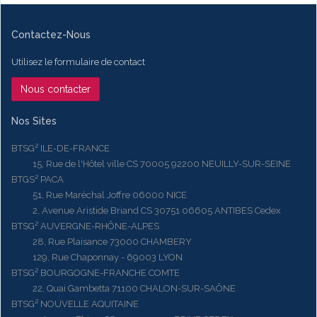
Contactez-Nous
Utilisez le formulaire de contact
Nous contacter
Nos Sites
BTSG² ILE-DE-FRANCE
15, Rue de l'Hôtel ville CS 70005 92200 NEUILLY-SUR-SEINE
BTGS² PACA
51, Rue Maréchal Joffre 06000 NICE
2, Avenue Aristide Briand CS 30751 06605 ANTIBES Cedex
BTSG² AUVERGNE-RHÔNE-ALPES
28, Rue Plaisance 73000 CHAMBERY
129, Rue Chaponnay - 69003 LYON
BTSG² BOURGOGNE-FRANCHE COMTE
22, Quai Gambetta 71100 CHALON-SUR-SAÔNE
BTSG² NOUVELLE AQUITAINE