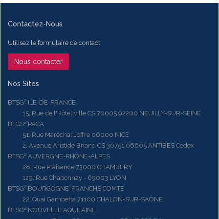
Contactez-Nous
Utilisez le formulaire de contact
Nous contacter
Nos Sites
BTSG² ILE-DE-FRANCE
15, Rue de l'Hôtel ville CS 70005 92200 NEUILLY-SUR-SEINE
BTGS² PACA
51, Rue Maréchal Joffre 06000 NICE
2, Avenue Aristide Briand CS 30751 06605 ANTIBES Cedex
BTSG² AUVERGNE-RHÔNE-ALPES
28, Rue Plaisance 73000 CHAMBERY
129, Rue Chaponnay - 69003 LYON
BTSG² BOURGOGNE-FRANCHE COMTE
22, Quai Gambetta 71100 CHALON-SUR-SAÔNE
BTSG² NOUVELLE AQUITAINE