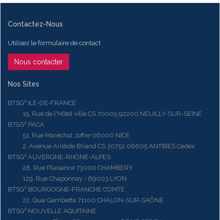
Contactez-Nous
Utilisez le formulaire de contact
Nous contacter
Nos Sites
BTSG² ILE-DE-FRANCE
15, Rue de l'Hôtel ville CS 70005 92200 NEUILLY-SUR-SEINE
BTGS² PACA
51, Rue Maréchal Joffre 06000 NICE
2, Avenue Aristide Briand CS 30751 06605 ANTIBES Cedex
BTSG² AUVERGNE-RHÔNE-ALPES
28, Rue Plaisance 73000 CHAMBERY
129, Rue Chaponnay - 69003 LYON
BTSG² BOURGOGNE-FRANCHE COMTE
22, Quai Gambetta 71100 CHALON-SUR-SAÔNE
BTSG² NOUVELLE AQUITAINE