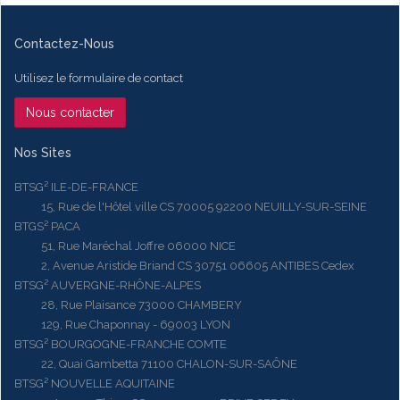
Contactez-Nous
Utilisez le formulaire de contact
Nous contacter
Nos Sites
BTSG² ILE-DE-FRANCE
15, Rue de l'Hôtel ville CS 70005 92200 NEUILLY-SUR-SEINE
BTGS² PACA
51, Rue Maréchal Joffre 06000 NICE
2, Avenue Aristide Briand CS 30751 06605 ANTIBES Cedex
BTSG² AUVERGNE-RHÔNE-ALPES
28, Rue Plaisance 73000 CHAMBERY
129, Rue Chaponnay - 69003 LYON
BTSG² BOURGOGNE-FRANCHE COMTE
22, Quai Gambetta 71100 CHALON-SUR-SAÔNE
BTSG² NOUVELLE AQUITAINE