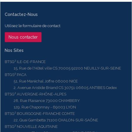
Contactez-Nous
Utilisez le formulaire de contact
Nous contacter
Nos Sites
BTSG² ILE-DE-FRANCE
15, Rue de l'Hôtel ville CS 70005 92200 NEUILLY-SUR-SEINE
BTGS² PACA
51, Rue Maréchal Joffre 06000 NICE
2, Avenue Aristide Briand CS 30751 06605 ANTIBES Cedex
BTSG² AUVERGNE-RHÔNE-ALPES
28, Rue Plaisance 73000 CHAMBERY
129, Rue Chaponnay - 69003 LYON
BTSG² BOURGOGNE-FRANCHE COMTE
22, Quai Gambetta 71100 CHALON-SUR-SAÔNE
BTSG² NOUVELLE AQUITAINE