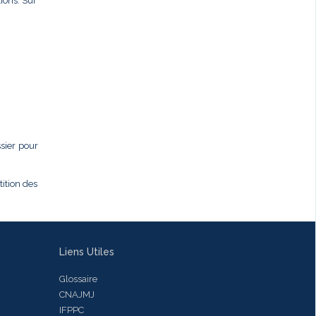
ions. Sur
ssier pour
tition des
Liens Utiles
Glossaire
CNAJMJ
IFPPC