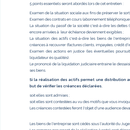
5 points essentiels seront abordés lors de cet entretien :
Examen de la situation sociale aux fins de préserver le sort
Examen des contrats en cours (abonnement téléphonique, él
La situation du passif de la société c'est-à-dire les dettes
encore arrivées à leur échéance deviennent exigibles ;
La situation des actifs c'est-à-dire les biens de l'entr
créances à recouvrer (factures clients, impayées, crédit d'im
Examen des actions en justice (les éventuelles poursui
liquidateur ès qualités).
Le prononcé de la liquidation judiciaire entraine le dessais
ses biens.
Si la réalisation des actifs permet une distribution
but de vérifier les créances déclarées.
soit elles sont admises ;
soit elles sont contestées au vu des motifs que vous invoq
Les créances contestées feront l'objet d'une audience deva
Les biens de l'entreprise sont cédés sous l'autorité du Jug