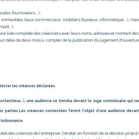
cales, fournisseurs,...) ;
rise : immeubles, baux commerciaux, mobiliers (bureaux, informatique,...), ma
pôt...).
e une liste complète des créanciers avec leurs noms, adresses et montant des 
s un délai de deux mois à compter de la publication du jugement d'ouvertur
ntester les créances déclarées.
ontentieux...), une audience se tiendra devant le Juge commissaire qui se
s parties.Les créances contestées feront l'objet d'une audience devan
d'ordonnance.
t des créances de l'entreprise. Cet état, en fonction de la décision prise à 