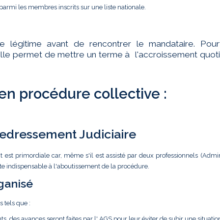
parmi les membres inscrits sur une liste nationale.
te légitime avant de rencontrer le mandataire. Pourt
ar elle permet de mettre un terme à l'accroissement quot
 en procédure collective :
 Redressement Judiciaire
t est primordiale car, même s'il est assisté par deux professionnels (Admin
ste indispensable à l'aboutissement de la procédure.
ganisé
s tels que :
ts, des avances seront faites par l' AGS pour leur éviter de subir une situatio