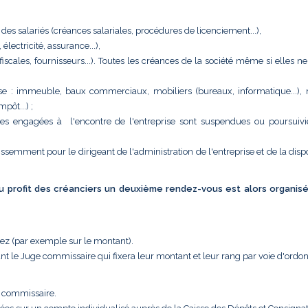
 des salariés (créances salariales, procédures de licenciement...),
ectricité, assurance...),
 (fiscales, fournisseurs...). Toutes les créances de la société même si elles n
eprise : immeuble, baux commerciaux, mobiliers (bureaux, informatique...),
pôt...) ;
tes engagées à l'encontre de l'entreprise sont suspendues ou poursuivi
issemment pour le dirigeant de l'administration de l'entreprise et de la disp
 au profit des créanciers un deuxième rendez-vous est alors organis
uez (par exemple sur le montant).
nt le Juge commissaire qui fixera leur montant et leur rang par voie d'ordo
e commissaire.