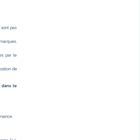
e sont pas
 marques,
es par le
osition de
é dans le
nnance.