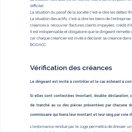
difficile) ;
La situation du passif de la société c'est-à-dire les dettes (fis
La situation des actifs, c'est-à-dire les biens de l'entrep
créances à recouvrer (factures clients impayées, crédit d'im
Il est indispensable et obligatoire que le dirigeant remett
car chaque créancier est invité à déclarer sa créance dan
BODACC.
Vérification des créances
Le dirigeant est invité à contrôler et le cas échéant à co
Si elles sont contestées (montant, double déclaration, c
de tranché au vu des pièces présentées par chacune de
commissaire qui fixera leur montant et leur rang par voie 
L'ordonnance rendue par le Juge permettra de dresser un éta