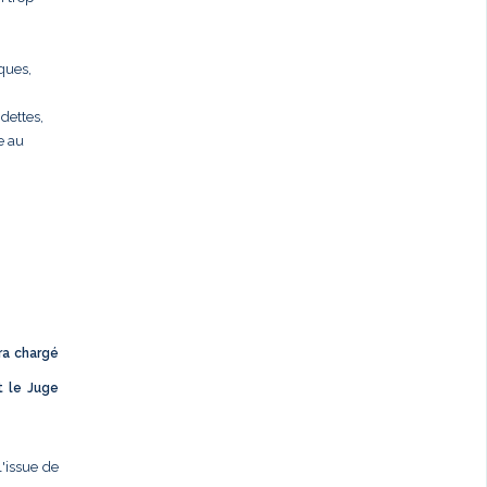
rques,
dettes,
e au
ra chargé
t le Juge
l'issue de