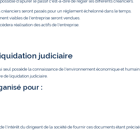
ossible d'apurer le passif c'est-à-dire de régler les différents créanciers.
es créanciers seront passés pour un réglement échelonné dans le temps.
ment viables de l'entreprise seront vendues.
èdera réalisation des actifs de l'entreprise.
iquidation judiciaire
ar lui seul possède la connaissance de l'environnement économique et humain
 de liquidation judiciaire.
anisé pour :
l'intérêt du dirigeant de la société de fournir ces documents étant précisé 