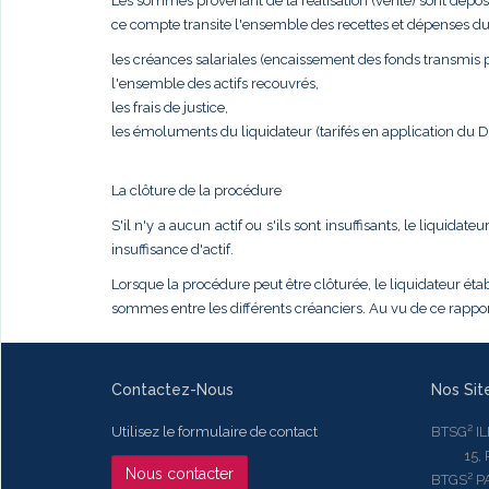
Les sommes provenant de la réalisation (vente) sont dépos
ce compte transite l'ensemble des recettes et dépenses du
les créances salariales (encaissement des fonds transmis pa
l'ensemble des actifs recouvrés,
les frais de justice,
les émoluments du liquidateur (tarifés en application du
La clôture de la procédure
S'il n'y a aucun actif ou s'ils sont insuffisants, le liqui
insuffisance d'actif.
Lorsque la procédure peut être clôturée, le liquidateur établ
sommes entre les différents créanciers. Au vu de ce rapport
Contactez-Nous
Nos Sit
Utilisez le formulaire de contact
BTSG² I
15, Rue
Nous contacter
BTGS² P