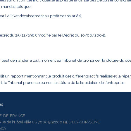
ées sur un compte individualisé auprès de la Caisse des Dépôts et Consignat
 mandat, tels que :
r l'AGS et décaissement au profit des salariés),
 Décret du 25/12/1985 modifié par le Décret du 10/06/2004),
dateur peut demander à tout moment au Tribunal de prononcer la clôture du do
it un rapport mentionnant le produit des différents actifs réalisés et la répar
, le Tribunal prononce ou non la clôture de la liquidation de l'entreprise.
es
LE-DE-FRANCE
 de l'Hôtel ville CS 70005 92200 NEUILLY-SUR-SEINE
ACA