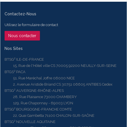
Contactez-Nous
Utilisez le formulaire de contact
Nous contacter
Nos Sites
BTSG² ILE-DE-FRANCE
15, Rue de l'Hôtel ville CS 70005 92200 NEUILLY-SUR-SEINE
BTGS² PACA
51, Rue Maréchal Joffre 06000 NICE
2, Avenue Aristide Briand CS 30751 06605 ANTIBES Cedex
BTSG² AUVERGNE-RHÔNE-ALPES
28, Rue Plaisance 73000 CHAMBERY
129, Rue Chaponnay - 69003 LYON
BTSG² BOURGOGNE-FRANCHE COMTE
22, Quai Gambetta 71100 CHALON-SUR-SAÔNE
BTSG² NOUVELLE AQUITAINE