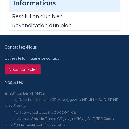
Informations
Restitution d'un bien
Revendication d'un bien
Contactez-Nous
Utilisez le formulaire de contact
Nous contacter
Nos Sites
BTSG² ILE-DE-FRANCE
15, Rue de l'Hôtel ville CS 70005 92200 NEUILLY-SUR-SEINE
BTGS² PACA
51, Rue Maréchal Joffre 06000 NICE
2, Avenue Aristide Briand CS 30751 06605 ANTIBES Cedex
BTSG² AUVERGNE-RHÔNE-ALPES