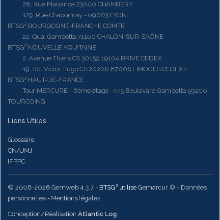
28, Rue Plaisance 73000 CHAMBERY
129, Rue Chaponnay - 69003 LYON
BTSG² BOURGOGNE-FRANCHE COMTE
22, Quai Gambetta 71100 CHALON-SUR-SAÔNE
BTSG² NOUVELLE AQUITAINE
2, Avenue Thiers CS 30159 19104 BRIVE CEDEX
19, Bd. Victor Hugo CS 20206 87006 LIMOGES CEDEX 1
BTSG² HAUT-DE-FRANCE
Tour MERCURE - 6ème étage- 445 Boulevard Gambetta 59200
TOURCOING
Liens Utiles
Glossaire
CNAJMJ
IFPPC
© 2008-2026 Gemweb 4.3.7
- BTSG² utilise
Gemarcur ©
-
Données
personnelles
-
Mentions légales
Conception/Réalisation
Atlantic Log