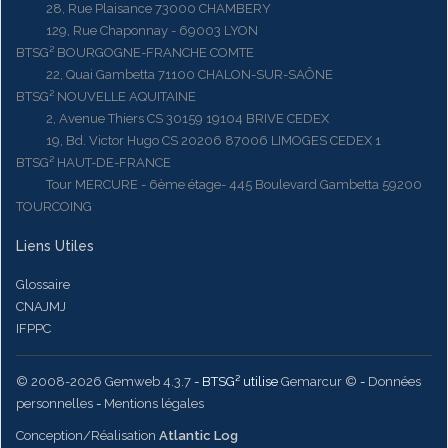
28, Rue Plaisance 73000 CHAMBERY
129, Rue Chaponnay - 69003 LYON
BTSG² BOURGOGNE-FRANCHE COMTE
22, Quai Gambetta 71100 CHALON-SUR-SAÔNE
BTSG² NOUVELLE AQUITAINE
2, Avenue Thiers CS 30159 19104 BRIVE CEDEX
19, Bd. Victor Hugo CS 20206 87006 LIMOGES CEDEX 1
BTSG² HAUT-DE-FRANCE
Tour MERCURE - 6ème étage- 445 Boulevard Gambetta 59200
TOURCOING
Liens Utiles
Glossaire
CNAJMJ
IFPPC
© 2008-2026 Gemweb 4.3.7
- BTSG² utilise
Gemarcur ©
-
Données
personnelles
-
Mentions légales
Conception/Réalisation
Atlantic Log