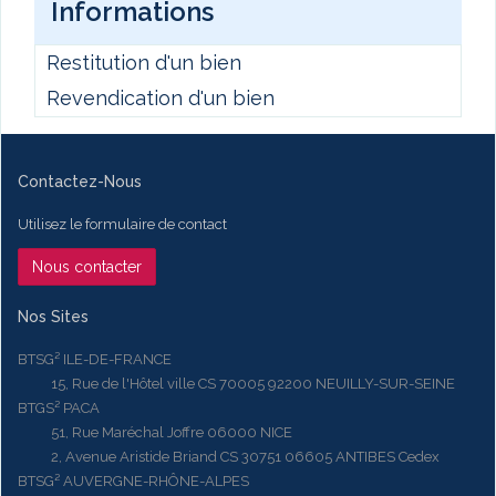
Informations
Restitution d'un bien
Revendication d'un bien
Contactez-Nous
Utilisez le formulaire de contact
Nous contacter
Nos Sites
BTSG² ILE-DE-FRANCE
15, Rue de l'Hôtel ville CS 70005 92200 NEUILLY-SUR-SEINE
BTGS² PACA
51, Rue Maréchal Joffre 06000 NICE
2, Avenue Aristide Briand CS 30751 06605 ANTIBES Cedex
BTSG² AUVERGNE-RHÔNE-ALPES