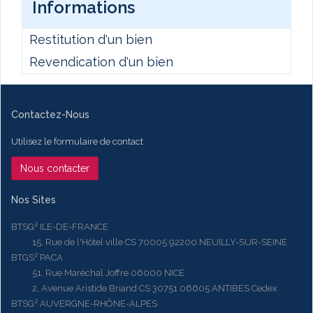
Informations
Restitution d'un bien
Revendication d'un bien
Contactez-Nous
Utilisez le formulaire de contact
Nous contacter
Nos Sites
BTSG² ILE-DE-FRANCE
15, Rue de l'Hôtel ville CS 70005 92200 NEUILLY-SUR-SEINE
BTGS² PACA
51, Rue Maréchal Joffre 06000 NICE
2, Avenue Aristide Briand CS 30751 06605 ANTIBES Cedex
BTSG² AUVERGNE-RHÔNE-ALPES