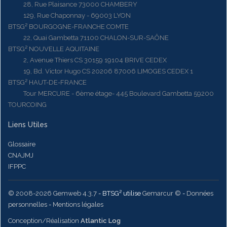
28, Rue Plaisance 73000 CHAMBERY
129, Rue Chaponnay - 69003 LYON
BTSG² BOURGOGNE-FRANCHE COMTE
22, Quai Gambetta 71100 CHALON-SUR-SAÔNE
BTSG² NOUVELLE AQUITAINE
2, Avenue Thiers CS 30159 19104 BRIVE CEDEX
19, Bd. Victor Hugo CS 20206 87006 LIMOGES CEDEX 1
BTSG² HAUT-DE-FRANCE
Tour MERCURE - 6ème étage- 445 Boulevard Gambetta 59200
TOURCOING
Liens Utiles
Glossaire
CNAJMJ
IFPPC
© 2008-2026 Gemweb 4.3.7
- BTSG² utilise
Gemarcur ©
-
Données
personnelles
-
Mentions légales
Conception/Réalisation
Atlantic Log