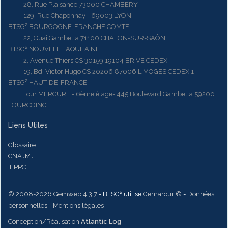
28, Rue Plaisance 73000 CHAMBERY
129, Rue Chaponnay - 69003 LYON
BTSG² BOURGOGNE-FRANCHE COMTE
22, Quai Gambetta 71100 CHALON-SUR-SAÔNE
BTSG² NOUVELLE AQUITAINE
2, Avenue Thiers CS 30159 19104 BRIVE CEDEX
19, Bd. Victor Hugo CS 20206 87006 LIMOGES CEDEX 1
BTSG² HAUT-DE-FRANCE
Tour MERCURE - 6ème étage- 445 Boulevard Gambetta 59200
TOURCOING
Liens Utiles
Glossaire
CNAJMJ
IFPPC
© 2008-2026 Gemweb 4.3.7
- BTSG² utilise
Gemarcur ©
-
Données
personnelles
-
Mentions légales
Conception/Réalisation
Atlantic Log