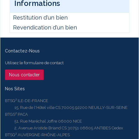
Informations
Restitution d'un bien
Revendication d'un bien
Contactez-Nous
Utilisez le formulaire de contact
Nous contacter
Nos Sites
BTSG² ILE-DE-FRANCE
15, Rue de l'Hôtel ville CS 70005 92200 NEUILLY-SUR-SEINE
BTGS² PACA
51, Rue Maréchal Joffre 06000 NICE
2, Avenue Aristide Briand CS 30751 06605 ANTIBES Cedex
BTSG² AUVERGNE-RHÔNE-ALPES