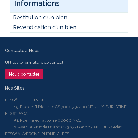
Informations
Restitution d'un bien
Revendication d'un bien
Contactez-Nous
Utilisez le formulaire de contact
Nous contacter
Nos Sites
BTSG² ILE-DE-FRANCE
15, Rue de l'Hôtel ville CS 70005 92200 NEUILLY-SUR-SEINE
BTGS² PACA
51, Rue Maréchal Joffre 06000 NICE
2, Avenue Aristide Briand CS 30751 06605 ANTIBES Cedex
BTSG² AUVERGNE-RHÔNE-ALPES