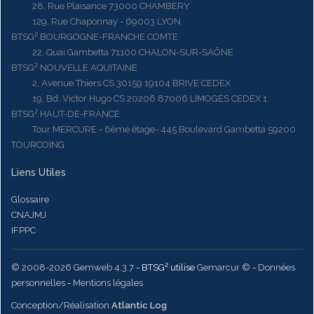
28, Rue Plaisance 73000 CHAMBERY
129, Rue Chaponnay - 69003 LYON
BTSG² BOURGOGNE-FRANCHE COMTE
22, Quai Gambetta 71100 CHALON-SUR-SAÔNE
BTSG² NOUVELLE AQUITAINE
2, Avenue Thiers CS 30159 19104 BRIVE CEDEX
19, Bd. Victor Hugo CS 20206 87006 LIMOGES CEDEX 1
BTSG² HAUT-DE-FRANCE
Tour MERCURE - 6ème étage- 445 Boulevard Gambetta 59200
TOURCOING
Liens Utiles
Glossaire
CNAJMJ
IFPPC
© 2008-2026 Gemweb 4.3.7
- BTSG² utilise
Gemarcur ©
-
Données
personnelles
-
Mentions légales
Conception/Réalisation
Atlantic Log