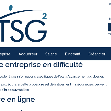
De
M
Mo
eprise
Acquéreur
Salarié
Dirigeant
Créancier
 entreprise en difficulté
céder à des informations spécifiques de l'état d'avancement du dossier.
ne procédure, si cette procédure est définitivement impécunieuse, peuvent
t d'irrecouvrabilité
.
e en ligne