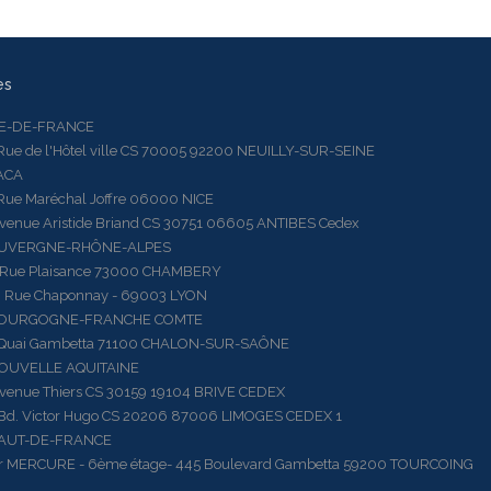
es
LE-DE-FRANCE
 de l'Hôtel ville CS 70005 92200 NEUILLY-SUR-SEINE
ACA
 Maréchal Joffre 06000 NICE
ue Aristide Briand CS 30751 06605 ANTIBES Cedex
AUVERGNE-RHÔNE-ALPES
e Plaisance 73000 CHAMBERY
ue Chaponnay - 69003 LYON
BOURGOGNE-FRANCHE COMTE
ai Gambetta 71100 CHALON-SUR-SAÔNE
OUVELLE AQUITAINE
ue Thiers CS 30159 19104 BRIVE CEDEX
 Victor Hugo CS 20206 87006 LIMOGES CEDEX 1
HAUT-DE-FRANCE
RCURE - 6ème étage- 445 Boulevard Gambetta 59200 TOURCOING