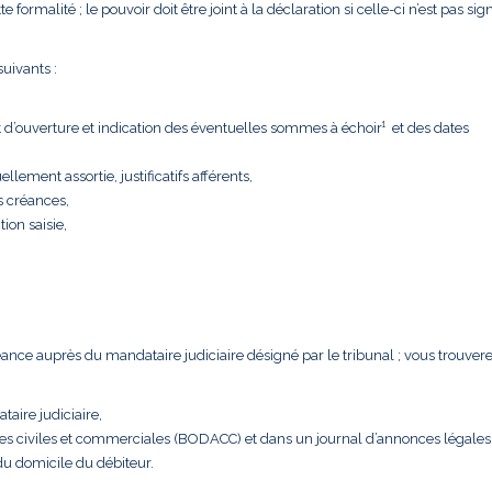
formalité ; le pouvoir doit être joint à la déclaration si celle-ci n’est pas sig
uivants :
t d’ouverture et indication des éventuelles sommes à échoir¹ et des dates
llement assortie, justificatifs afférents,
s créances,
tion saisie,
créance auprès du mandataire judiciaire désigné par le tribunal ; vous trouver
taire judiciaire,
nces civiles et commerciales (BODACC) et dans un journal d’annonces légales
 du domicile du débiteur.