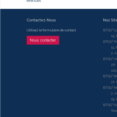
effectués.
Contactez-Nous
Nos Sit
Utilisez le formulaire de contact
BTSG² I
15, Rue
Nous contacter
BTGS² P
51, Rue
2, Aven
BTSG² 
28, Ru
129, R
BTSG² 
22, Qu
BTSG² N
2, Aven
19, Bd.
BTSG² 
Tour ME