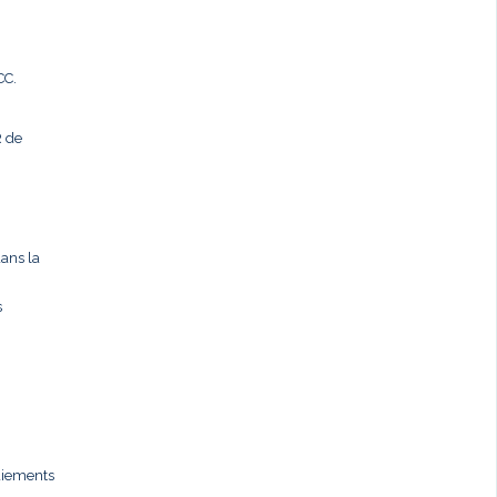
CC.
R de
dans la
s
paiements