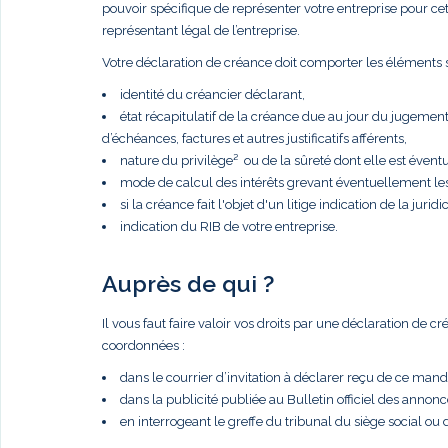
pouvoir spécifique de représenter votre entreprise pour cette 
représentant légal de l’entreprise.
Votre déclaration de créance doit comporter les éléments s
identité du créancier déclarant,
état récapitulatif de la créance due au jour du jugemen
d’échéances, factures et autres justificatifs afférents,
nature du privilège² ou de la sûreté dont elle est éventue
mode de calcul des intérêts grevant éventuellement le
si la créance fait l'objet d'un litige indication de la juridic
indication du RIB de votre entreprise.
Auprès de qui ?
Il vous faut faire valoir vos droits par une déclaration de 
coordonnées :
dans le courrier d’invitation à déclarer reçu de ce manda
dans la publicité publiée au Bulletin officiel des anno
en interrogeant le greffe du tribunal du siège social ou