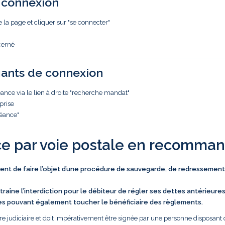
e connexion
e la page et cliquer sur "se connecter"
cerné
iants de connexion
nce via le lien à droite "recherche mandat"
prise
réance"
ce par voie postale en recomma
vient de faire l’objet d’une procédure de sauvegarde, de redressement
traîne l’interdiction pour le débiteur de régler ses dettes antérieure
es pouvant également toucher le bénéficiaire des règlements.
e judiciaire et doit impérativement être signée par une personne disposant 