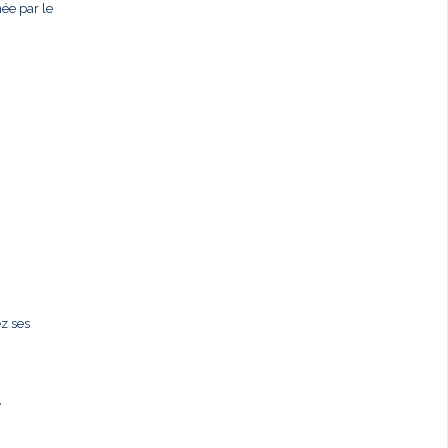
née par le
ez ses
,