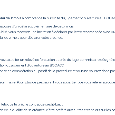
élai de 2 mois
à compter de la publicité du jugement d’ouverture au BODA
disposez d’un délai supplémentaire de deux mois.
ublié, vous recevrez une invitation à déclarer par lettre recomandée avec A
lai de 2 mois pour déclarer votre créance.
uvez solliciter un relevé de forclusion auprès du juge-commissaire désigné 
cation du jugement d’ouverture au BODACC.
 prise en considération au passif de la procédure et vous ne pourrez donc pa
.
t sommaire. Pour plus de précision, il vous appartient de vous référer au code
els que le prêt, le contrat de crédit-bail,…
aison de la qualité de sa créance, d’être préféré aux autres créanciers sur les 