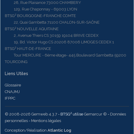
28, Rue Plaisance 73000 CHAMBERY
129, Rue Chaponnay - 69003 LYON
BTSG² BOURGOGNE-FRANCHE COMTE
22, Quai Gambetta 71100 CHALON-SUR-SAÔNE
BTSG² NOUVELLE AQUITAINE
2, Avenue Thiers CS 30159 19104 BRIVE CEDEX
19, Bd. Victor Hugo CS 20206 87006 LIMOGES CEDEX 1
BTSG² HAUT-DE-FRANCE
Tour MERCURE - 6ème étage- 445 Boulevard Gambetta 59200
TOURCOING
Liens Utiles
Glossaire
CNAJMJ
IFPPC
© 2008-2026 Gemweb 4.3.7
- BTSG² utilise
Gemarcur ©
-
Données
personnelles
-
Mentions légales
Conception/Réalisation
Atlantic Log