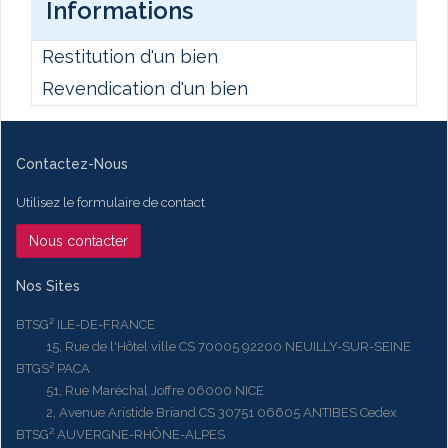
Informations
Restitution d'un bien
Revendication d'un bien
Contactez-Nous
Utilisez le formulaire de contact
Nous contacter
Nos Sites
BTSG² ILE-DE-FRANCE
15, Rue de l'Hôtel ville CS 70005 92200 NEUILLY-SUR-SEINE
BTGS² PACA
51, Rue Maréchal Joffre 06000 NICE
2, Avenue Aristide Briand CS 30751 06605 ANTIBES Cedex
BTSG² AUVERGNE-RHÔNE-ALPES