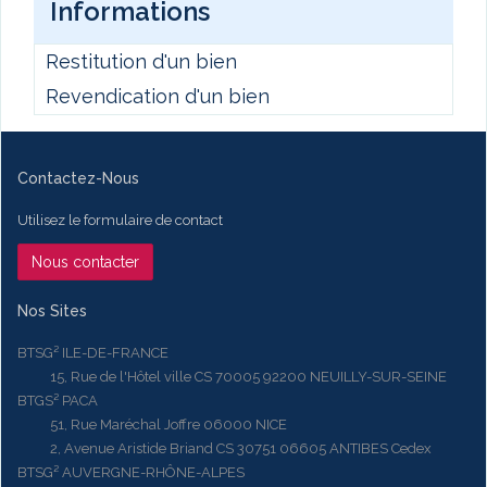
Informations
Restitution d'un bien
Revendication d'un bien
Contactez-Nous
Utilisez le formulaire de contact
Nous contacter
Nos Sites
BTSG² ILE-DE-FRANCE
15, Rue de l'Hôtel ville CS 70005 92200 NEUILLY-SUR-SEINE
BTGS² PACA
51, Rue Maréchal Joffre 06000 NICE
2, Avenue Aristide Briand CS 30751 06605 ANTIBES Cedex
BTSG² AUVERGNE-RHÔNE-ALPES