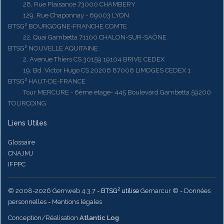
28, Rue Plaisance 73000 CHAMBERY
129, Rue Chaponnay - 69003 LYON
BTSG² BOURGOGNE-FRANCHE COMTE
22, Quai Gambetta 71100 CHALON-SUR-SAÔNE
BTSG² NOUVELLE AQUITAINE
2, Avenue Thiers CS 30159 19104 BRIVE CEDEX
19, Bd. Victor Hugo CS 20206 87006 LIMOGES CEDEX 1
BTSG² HAUT-DE-FRANCE
Tour MERCURE - 6ème étage- 445 Boulevard Gambetta 59200
TOURCOING
Liens Utiles
Glossaire
CNAJMJ
IFPPC
© 2008-2026 Gemweb 4.3.7
- BTSG² utilise
Gemarcur ©
-
Données
personnelles
-
Mentions légales
Conception/Réalisation
Atlantic Log