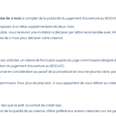
élai de 2 mois
à compter de la publicité du jugement d’ouverture au BODA
disposez d’un délai supplémentaire de deux mois.
ublié, vous recevrez une invitation à déclarer par lettre recomandée avec A
lai de 2 mois pour déclarer votre créance.
uvez solliciter un relevé de forclusion auprès du juge-commissaire désigné 
cation du jugement d’ouverture au BODACC.
 prise en considération au passif de la procédure et vous ne pourrez donc pa
.
t sommaire. Pour plus de précision, il vous appartient de vous référer au code
els que le prêt, le contrat de crédit-bail,…
aison de la qualité de sa créance, d’être préféré aux autres créanciers sur les 