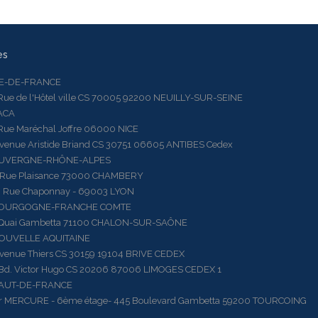
es
LE-DE-FRANCE
 de l'Hôtel ville CS 70005 92200 NEUILLY-SUR-SEINE
ACA
 Maréchal Joffre 06000 NICE
ue Aristide Briand CS 30751 06605 ANTIBES Cedex
AUVERGNE-RHÔNE-ALPES
e Plaisance 73000 CHAMBERY
ue Chaponnay - 69003 LYON
BOURGOGNE-FRANCHE COMTE
ai Gambetta 71100 CHALON-SUR-SAÔNE
OUVELLE AQUITAINE
ue Thiers CS 30159 19104 BRIVE CEDEX
 Victor Hugo CS 20206 87006 LIMOGES CEDEX 1
HAUT-DE-FRANCE
RCURE - 6ème étage- 445 Boulevard Gambetta 59200 TOURCOING