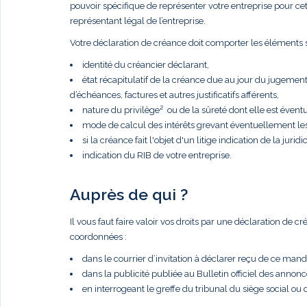
pouvoir spécifique de représenter votre entreprise pour cette 
représentant légal de l’entreprise.
Votre déclaration de créance doit comporter les éléments s
identité du créancier déclarant,
état récapitulatif de la créance due au jour du jugemen
d’échéances, factures et autres justificatifs afférents,
nature du privilège² ou de la sûreté dont elle est éventue
mode de calcul des intérêts grevant éventuellement le
si la créance fait l'objet d'un litige indication de la juridic
indication du RIB de votre entreprise.
Auprès de qui ?
Il vous faut faire valoir vos droits par une déclaration de 
coordonnées :
dans le courrier d’invitation à déclarer reçu de ce manda
dans la publicité publiée au Bulletin officiel des anno
en interrogeant le greffe du tribunal du siège social ou