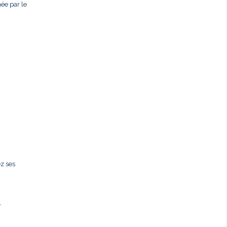
née par le
ez ses
,