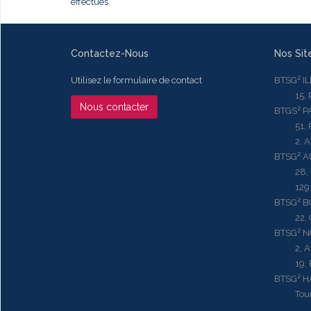
effectués.
Contactez-Nous
Nos Sit
Utilisez le formulaire de contact
BTSG² I
15, Rue
Nous contacter
BTGS² P
51, Rue
2, Aven
BTSG² 
28, Ru
129, R
BTSG² 
22, Qu
BTSG² N
2, Aven
19, Bd.
BTSG² 
Tour ME