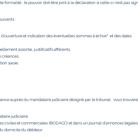
formalité ; le pouvoir doit être joint à la déclaration si celle-ci n’est pas sig
uivants :
t d’ouverture et indication des éventuelles sommes à échoir¹ et des dates
llement assortie, justificatifs afférents,
s créances,
tion saisie,
créance auprès du mandataire judiciaire désigné par le tribunal ; vous trouver
taire judiciaire,
nces civiles et commerciales (BODACC) et dans un journal d’annonces légales
 du domicile du débiteur.