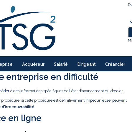
De
M
Mo
eprise
Acquéreur
Salarié
Dirigeant
Créancier
 entreprise en difficulté
céder à des informations spécifiques de l'état d'avancement du dossier.
ne procédure, si cette procédure est définitivement impécunieuse, peuvent
t d'irrecouvrabilité
.
e en ligne