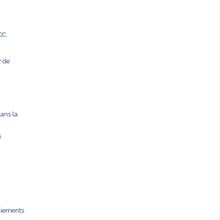
CC.
R de
dans la
s
paiements