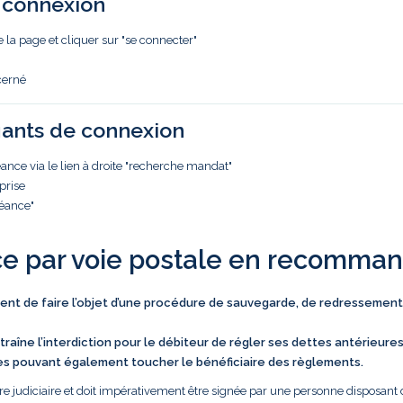
e connexion
e la page et cliquer sur "se connecter"
cerné
iants de connexion
nce via le lien à droite "recherche mandat"
prise
réance"
ce par voie postale en recomma
vient de faire l’objet d’une procédure de sauvegarde, de redressement
traîne l’interdiction pour le débiteur de régler ses dettes antérieure
es pouvant également toucher le bénéficiaire des règlements.
e judiciaire et doit impérativement être signée par une personne disposant 